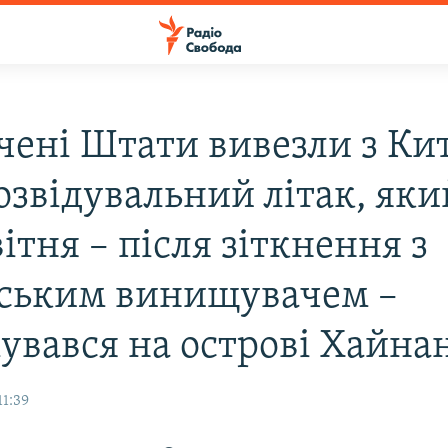
чені Штати вивезли з Ки
озвідувальний літак, яки
вітня – після зіткнення з
ським винищувачем –
увався на острові Хайна
11:39