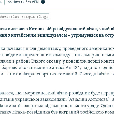
ь
Читати без VPN
обода як бажане джерело в Google
ти вивезли з Китаю свій розвідувальний літак, який ві
нення з китайським винищувачем – утримувався на ост
така почалася після демонтажу, проведеного американ
к повідомив представник командування американськ
лами в районі Тихого океану, у понеділок перші конт
 борт великовантажного літака Ан-124, наданого одніє
иватних авіатранспортних компаній. Сьогодні літак ви
валося, що американський літак-розвідник буде пере
ітаків української авіакомпанії "Авіалінії Антонова". 
віакомпанія одержала від американського уряду. Однак
ставку літака-розвідника був виграний російською ком