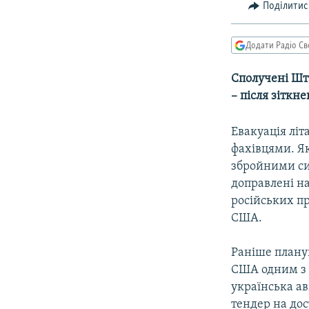
МУЛЬТИМЕДІА
Поділитис
ФОТО
Додати Радіо Св
СПЕЦПРОЄКТИ
ПОДКАСТИ
Сполучені Шта
– після зітк
Евакуація лі
фахівцями. Я
збройними си
доправлені на
російських пр
США.
Раніше плану
США одним з л
українська а
тендер на до