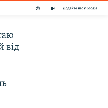
Додайте нас у Google
таю
й від
нь