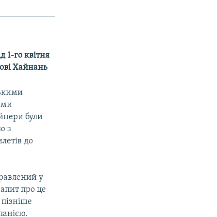
д 1-го квітня
рові Хайнань
ськими
ими
ейнери були
ю з
летів до
правлений у
Запит про це
 пізніше
панією.