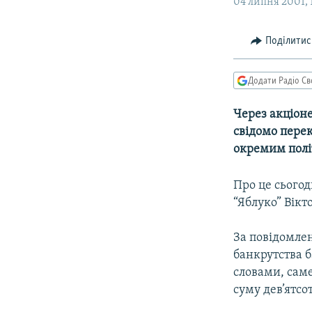
МУЛЬТИМЕДІА
04 липня 2001, 
ФОТО
Поділитис
СПЕЦПРОЄКТИ
ПОДКАСТИ
Додати Радіо Св
Через акціон
свідомо перек
окремим пол
Про це сьогод
“Яблуко” Вікт
За повідомле
банкрутства 
словами, саме
суму дев’ятсо