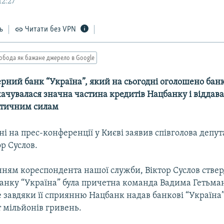
12:27
ь
Читати без VPN
обода як бажане джерело в Google
ерний банк “Україна”, який на сьогодні оголошено бан
ачувалася значна частина кредитів Нацбанку і віддав
ітичним силам
ні на прес-конференції у Києві заявив співголова депут
ор Суслов.
нням кореспондента нашої служби, Віктор Суслов ствер
банку “Україна” була причетна команда Вадима Гетьман
 завдяки її сприянню Нацбанк надав банкові “Україна”
т мільйонів гривень.