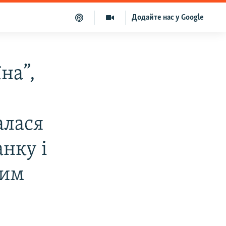
Додайте нас у Google
на”,
алася
нку і
ним