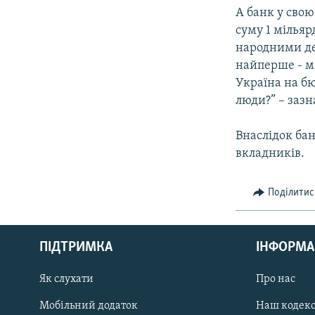
А банк у свою
суму 1 мільяр
народними де
найперше - мі
Україна на бю
люди?” – зазн
Внаслідок ба
вкладників.
Поділитис
КРИМ РЕАЛІЇ
РУС
ПІДТРИМКА
ІНФОРМА
УКР
КТАТ
Як слухати
Про нас
Мобільний додаток
Наш кодек
ДОЛУЧАЙСЯ!