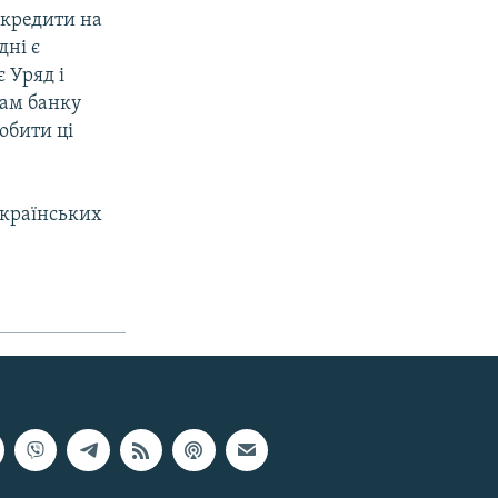
і кредити на
дні є
 Уряд і
кам банку
обити ці
українських