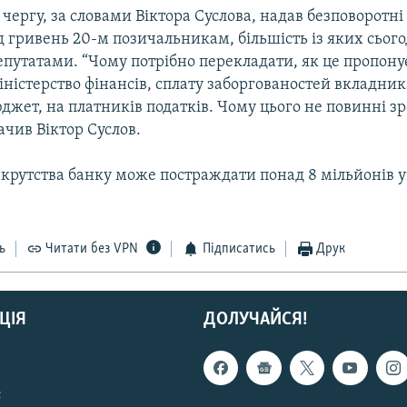
 чергу, за словами Віктора Суслова, надав безповоротн
д гривень 20-м позичальникам, більшість із яких сього
путатами. “Чому потрібно перекладати, як це пропонує
ністерство фінансів, сплату заборгованостей вкладни
джет, на платників податків. Чому цього не повинні зр
ачив Віктор Суслов.
нкрутства банку може постраждати понад 8 мільйонів 
ь
Читати без VPN
Підписатись
Друк
ЦІЯ
ДОЛУЧАЙСЯ!
с