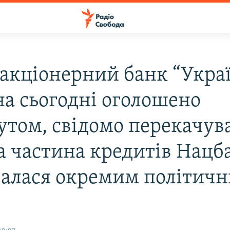
 акціонерний банк “Украї
на сьогодні оголошено
утом, свідомо перекачув
а частина кредитів Нацба
валася окремим політич