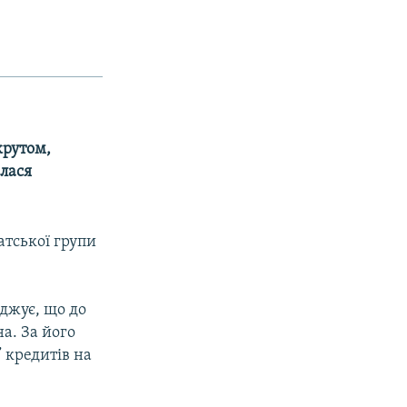
крутом,
алася
атської групи
джує, що до
а. За його
 кредитів на