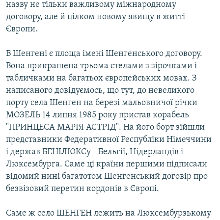
назву не тільки важливому міжнародному
МУЛЬТИМЕДІА
договору, але й цілком новому явищу в житті
ФОТО
Європи.
СПЕЦПРОЄКТИ
В Шенгені є площа імені Шенгенського договору.
ПОДКАСТИ
Вона прикрашена трьома стелами з зірочками і
табличками на багатьох європейських мовах. З
КРИМ РЕАЛІЇ
написаного довідуємось, що тут, до невеликого
РУС
порту села Шенген на березі мальовничої річки
МОЗЕЛЬ 14 липня 1985 року пристав корабель
УКР
"ПРИНЦЕСА МАРІЯ АСТРІД". На його борт зійшли
КТАТ
представники Федеративної Республіки Німеччини
і держав БЕНІЛЮКСу - Бельгії, Нідерландів і
ДОЛУЧАЙСЯ!
Люксембурга. Саме ці країни першими підписали
відомий нині багатотом Шенгенський договір про
безвізовий перетин кордонів в Європі.
Саме ж село ШЕНГЕН лежить на Люксембурзькому