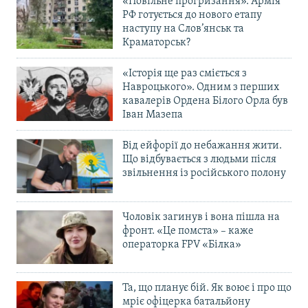
«Повільне прогризання». Армія
РФ готується до нового етапу
наступу на Слов’янськ та
Краматорськ?
«Історія ще раз сміється з
Навроцького». Одним з перших
кавалерів Ордена Білого Орла був
Іван Мазепа
Від ейфорії до небажання жити.
Що відбувається з людьми після
звільнення із російського полону
Чоловік загинув і вона пішла на
фронт. «Це помста» – каже
операторка FPV «Білка»
Та, що планує бій. Як воює і про що
мріє офіцерка батальйону