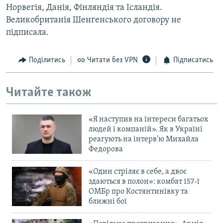
Норвегія, Данія, Фінляндія та Ісландія.
Великобританія Шенгенського договору не
підписала.
Поділитись
Читати без VPN
Підписатись
Читайте також
«Я наступив на інтереси багатьох
людей і компаній». Як в Україні
реагують на інтерв’ю Михайла
Федорова
«Один стріляє в себе, а двоє
здаються в полон»: комбат 157-ї
ОМБр про Костянтинівку та
ближні бої