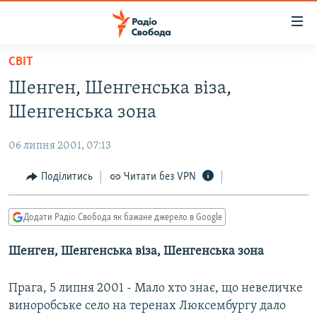
Доступність
посилання
Перейти
СВІТ
до
РАДІО СВОБОДА – 70 РОКІВ
Шенген, Шенгенська віза,
основного
ВСЕ ЗА ДОБУ
матеріалу
Шенгенська зона
СТАТТІ
Перейти
до
06 липня 2001, 07:13
ВІЙНА
ПОЛІТИКА
основної
РОСІЙСЬКА «ФІЛЬТРАЦІЯ»
Поділитись
Читати без VPN
ЕКОНОМІКА
навігації
Перейти
ДОНБАС.РЕАЛІЇ
СУСПІЛЬСТВО
до
Додати Радіо Свобода як бажане джерело в Google
КРИМ.РЕАЛІЇ
КУЛЬТУРА
пошуку
Шенген, Шенгенська віза, Шенгенська зона
ТИ ЯК?
СПОРТ
СХЕМИ
УКРАЇНА
Прага, 5 липня 2001 - Мало хто знає, що невеличке
КИТАЙ.ВИКЛИКИ
виноробське село на теренах Люксембургу дало
СВІТ