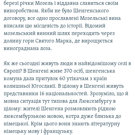
березі річки Мозель і віддавна славиться своїм
Усі сайти RFE/RL
виноробством. Якби не було Шенгенського
договору, все одно прославлені Мозельські вина
вписали цю місцевість до історії. Відомий
мозельський винний шлях переходить через
долину гори Святого Марка, де вирощується
винограднана лоза.
Як же сьогодні живуть люди в найвідомішому селі в
Європі? В Шенгені живе 370 осіб, шенгенська
комуна дала притулок 60 утікачам з країн
колишньої Югославії. В цілому в Шенгені живуть
представники 16 національностей. Зрозуміло, що й
мовна ситуація тут типова для Люксембургу в
цілому: жителі Шенгена розмовляють рідною
люксембурзькою мовою, котра дуже близька до
німецької. Крім цього вони знають літературну
німецьку мову і французьку.