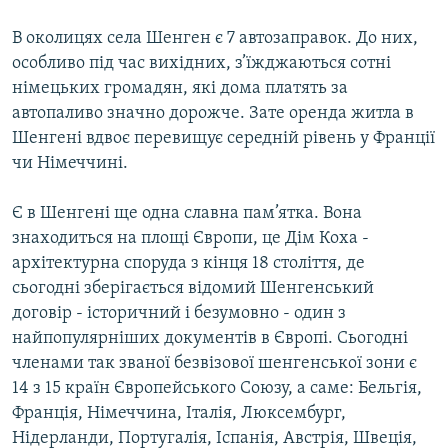
В околицях села Шенген є 7 автозаправок. До них,
особливо під час вихідних, з’їжджаються сотні
німецьких громадян, які дома платять за
автопаливо значно дорожче. Зате оренда житла в
Шенгені вдвоє перевищує середній рівень у Франції
чи Німеччині.
Є в Шенгені ще одна славна пам’ятка. Вона
знаходиться на площі Європи, це Дім Коха -
архітектурна споруда з кінця 18 століття, де
сьогодні зберігається відомий Шенгенський
договір - історичний і безумовно - один з
найпопулярніших документів в Європі. Сьогодні
членами так званої безвізової шенгенської зони є
14 з 15 країн Європейського Союзу, а саме: Бельгія,
Франція, Німеччина, Італія, Люксембург,
Нідерланди, Португалія, Іспанія, Австрія, Швеція,