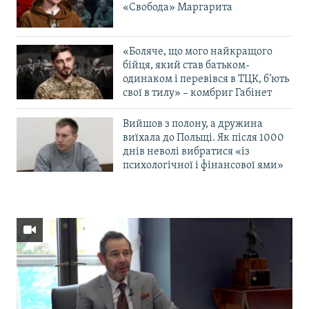
«Свобода» Маргарита
«Боляче, що мого найкращого
бійця, який став батьком-
одинаком і перевівся в ТЦК, б’ють
свої в тилу» – комбриг Габінет
Вийшов з полону, а дружина
виїхала до Польщі. Як після 1000
днів неволі вибратися «із
психологічної і фінансової ями»