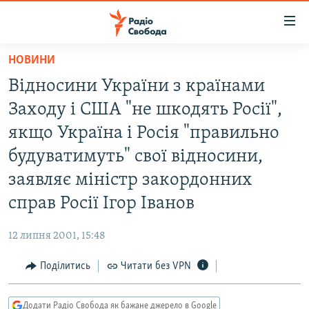
Доступність
посилання
Перейти
НОВИНИ
до
РАДІО СВОБОДА – 70 РОКІВ
Відносини України з країнами
основного
ВСЕ ЗА ДОБУ
матеріалу
Заходу і США "не шкодять Росії",
СТАТТІ
Перейти
якщо Україна і Росія "правильно
до
ВІЙНА
ПОЛІТИКА
будуватимуть" свої відносини,
основної
РОСІЙСЬКА «ФІЛЬТРАЦІЯ»
ЕКОНОМІКА
навігації
заявляє міністр закордонних
Перейти
ДОНБАС.РЕАЛІЇ
СУСПІЛЬСТВО
справ Росії Ігор Іванов
до
КРИМ.РЕАЛІЇ
КУЛЬТУРА
пошуку
12 липня 2001, 15:48
ТИ ЯК?
СПОРТ
Поділитись
Читати без VPN
СХЕМИ
УКРАЇНА
КИТАЙ.ВИКЛИКИ
СВІТ
Додати Радіо Свобода як бажане джерело в Google