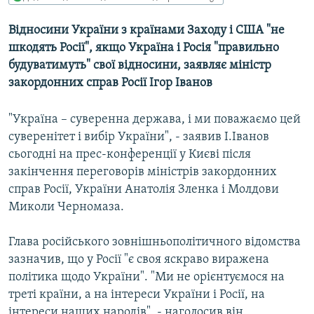
МУЛЬТИМЕДІА
Відносини України з країнами Заходу і США "не
ФОТО
шкодять Росії", якщо Україна і Росія "правильно
СПЕЦПРОЄКТИ
будуватимуть" свої відносини, заявляє міністр
закордонних справ Росії Ігор Іванов
ПОДКАСТИ
"Україна – суверенна держава, і ми поважаємо цей
КРИМ РЕАЛІЇ
суверенітет і вибір України", - заявив І.Іванов
РУС
сьогодні на прес-конференції у Києві після
УКР
закінчення переговорів міністрів закордонних
справ Росії, України Анатолія Зленка і Молдови
КТАТ
Миколи Черномаза.
ДОЛУЧАЙСЯ!
Глава російського зовнішньополітичного відомства
зазначив, що у Росії "є своя яскраво виражена
політика щодо України". "Ми не орієнтуємося на
треті країни, а на інтереси України і Росії, на
інтереси наших народів", - наголосив він.