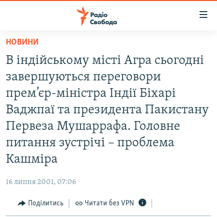
Доступність
посилання
Перейти
НОВИНИ
до
РАДІО СВОБОДА – 70 РОКІВ
В індійському місті Агра сьогодні
основного
ВСЕ ЗА ДОБУ
матеріалу
завершуються переговори
СТАТТІ
Перейти
прем’єр-міністра Індії Біхарі
до
ВІЙНА
ПОЛІТИКА
Ваджпаї та президента Пакистану
основної
РОСІЙСЬКА «ФІЛЬТРАЦІЯ»
ЕКОНОМІКА
навігації
Первеза Мушаррафа. Головне
Перейти
ДОНБАС.РЕАЛІЇ
СУСПІЛЬСТВО
питання зустрічі – проблема
до
КРИМ.РЕАЛІЇ
КУЛЬТУРА
Кашміра
пошуку
ТИ ЯК?
СПОРТ
16 липня 2001, 07:06
СХЕМИ
УКРАЇНА
Поділитись
Читати без VPN
КИТАЙ.ВИКЛИКИ
СВІТ