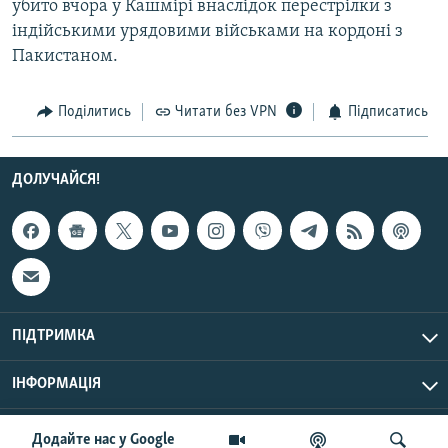
убито вчора у Кашмірі внаслідок перестрілки з
Усі сайти RFE/RL
індійськими урядовими військами на кордоні з
Пакистаном.
Поділитись
Читати без VPN
Підписатись
ДОЛУЧАЙСЯ!
ПІДТРИМКА
ІНФОРМАЦІЯ
UTC+3
© Радіо Свобода, 2026 | Усі права застережено.
Додайте нас у Google