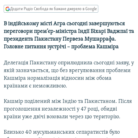
МУЛЬТИМЕДІА
Додати Радіо Свобода як бажане джерело в Google
ФОТО
В індійському місті Агра сьогодні завершуються
СПЕЦПРОЄКТИ
переговори прем’єр-міністра Індії Біхарі Ваджпаї та
ПОДКАСТИ
президента Пакистану Первеза Мушаррафа.
Головне питання зустрічі – проблема Кашміра
КРИМ РЕАЛІЇ
Делегація Пакистану оприлюднила сьогодні заяву, у
РУС
якій зазначається, що без врегулювання проблеми
УКР
Кашміра нормалізація відносин між обома
КТАТ
країнами є неможливою.
Кашмір поділений між Індію та Пакистаном. Після
ДОЛУЧАЙСЯ!
проголошення незалежності у 47 році, обидві
країни уже двічі воювали через цю територію.
Близько 40 мусульманських сепаратистів було