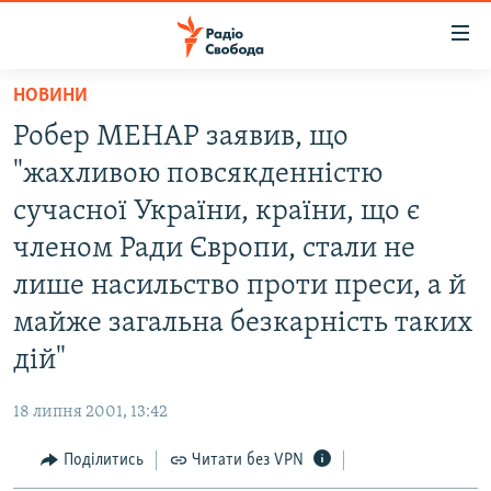
Доступність
посилання
Перейти
НОВИНИ
до
РАДІО СВОБОДА – 70 РОКІВ
Робер МЕНАР заявив, що
основного
ВСЕ ЗА ДОБУ
матеріалу
"жахливою повсякденністю
СТАТТІ
Перейти
сучасної України, країни, що є
до
ВІЙНА
ПОЛІТИКА
членом Ради Європи, стали не
основної
РОСІЙСЬКА «ФІЛЬТРАЦІЯ»
ЕКОНОМІКА
навігації
лише насильство проти преси, а й
Перейти
ДОНБАС.РЕАЛІЇ
СУСПІЛЬСТВО
майже загальна безкарність таких
до
КРИМ.РЕАЛІЇ
КУЛЬТУРА
дій"
пошуку
ТИ ЯК?
СПОРТ
18 липня 2001, 13:42
СХЕМИ
УКРАЇНА
Поділитись
Читати без VPN
КИТАЙ.ВИКЛИКИ
СВІТ