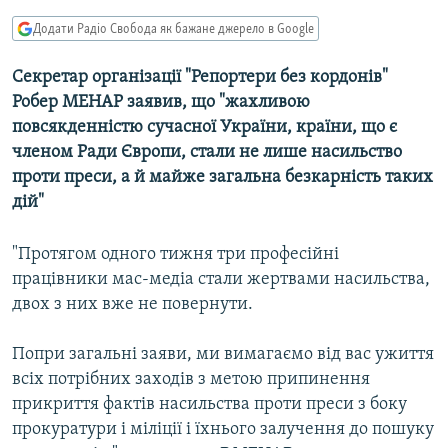
МУЛЬТИМЕДІА
Додати Радіо Свобода як бажане джерело в Google
ФОТО
Секретар організації "Репортери без кордонів"
СПЕЦПРОЄКТИ
Робер МЕНАР заявив, що "жахливою
ПОДКАСТИ
повсякденністю сучасної України, країни, що є
членом Ради Європи, стали не лише насильство
проти преси, а й майже загальна безкарність таких
КРИМ РЕАЛІЇ
дій"
РУС
УКР
"Протягом одного тижня три професійні
КТАТ
працівники мас-медіа стали жертвами насильства,
двох з них вже не повернути.
ДОЛУЧАЙСЯ!
Попри загальні заяви, ми вимагаємо від вас ужиття
всіх потрібних заходів з метою припинення
прикриття фактів насильства проти преси з боку
прокуратури і міліції і їхнього залучення до пошуку