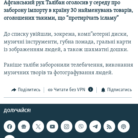
Афганський рух Талібан оголосив у середу про
МУЛЬТИМЕДІА
заборону імпорту в країну 30 найменувань товарів,
ФОТО
оголошених такими, що “протирічать ісламу”
СПЕЦПРОЄКТИ
До списку увійшли, зокрема, комп”ютерні диски,
ПОДКАСТИ
музичні інструменти, губна помада, гральні карти
із зображенням людей, а також шахматні дошки.
КРИМ РЕАЛІЇ
РУС
Раніше таліби заборонили телебачення, виконання
музичних творів та фотографування людей.
УКР
КТАТ
Поділитись
Читати без VPN
Підписатись
ДОЛУЧАЙСЯ!
ДОЛУЧАЙСЯ!