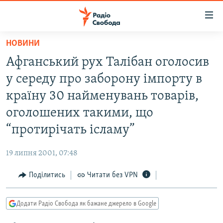
Доступність
посилання
Перейти
НОВИНИ
до
РАДІО СВОБОДА – 70 РОКІВ
Афганський рух Талібан оголосив
основного
ВСЕ ЗА ДОБУ
матеріалу
у середу про заборону імпорту в
СТАТТІ
Перейти
країну 30 найменувань товарів,
до
ВІЙНА
ПОЛІТИКА
оголошених такими, що
основної
РОСІЙСЬКА «ФІЛЬТРАЦІЯ»
ЕКОНОМІКА
навігації
“протирічать ісламу”
Перейти
ДОНБАС.РЕАЛІЇ
СУСПІЛЬСТВО
до
19 липня 2001, 07:48
КРИМ.РЕАЛІЇ
КУЛЬТУРА
пошуку
Поділитись
Читати без VPN
ТИ ЯК?
СПОРТ
СХЕМИ
УКРАЇНА
Додати Радіо Свобода як бажане джерело в Google
КИТАЙ.ВИКЛИКИ
СВІТ