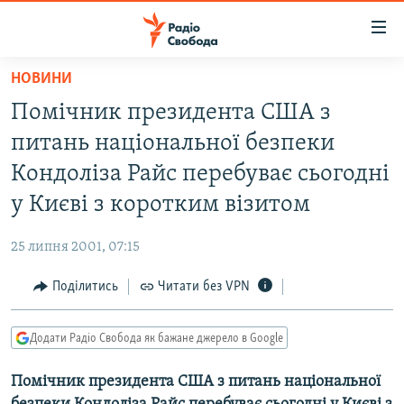
Доступність
посилання
Перейти
НОВИНИ
до
РАДІО СВОБОДА – 70 РОКІВ
Помічник президента США з
основного
ВСЕ ЗА ДОБУ
матеріалу
питань національної безпеки
СТАТТІ
Перейти
Кондоліза Райс перебуває сьогодні
до
ВІЙНА
ПОЛІТИКА
у Києві з коротким візитом
основної
РОСІЙСЬКА «ФІЛЬТРАЦІЯ»
ЕКОНОМІКА
навігації
25 липня 2001, 07:15
Перейти
ДОНБАС.РЕАЛІЇ
СУСПІЛЬСТВО
до
Поділитись
Читати без VPN
КРИМ.РЕАЛІЇ
КУЛЬТУРА
пошуку
ТИ ЯК?
СПОРТ
Додати Радіо Свобода як бажане джерело в Google
СХЕМИ
УКРАЇНА
Помічник президента США з питань національної
КИТАЙ.ВИКЛИКИ
СВІТ