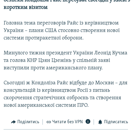
безпеки Кондоліза Райс перебуває сьогодні у Києві з
МУЛЬТИМЕДІА
коротким візитом
ФОТО
Головна тема переговорів Райс із керівництвом
СПЕЦПРОЄКТИ
України – плани США стосовно створення нової
ПОДКАСТИ
системи протиракетної оборони.
Минулого тижня президент України Леонід Кучма
КРИМ РЕАЛІЇ
та голова КНР Цзян Цземінь у спільній заяві
РУС
виступили проти американського плану.
УКР
Сьогодні ж Кондоліза Райс відбуде до Москви – для
КТАТ
консультацій із керівництвом Росії з питань
скорочення стратечічних озброєнь та створення
ДОЛУЧАЙСЯ!
нової американської системи ПРО.
Поділитись
Читати без VPN
Підписатись