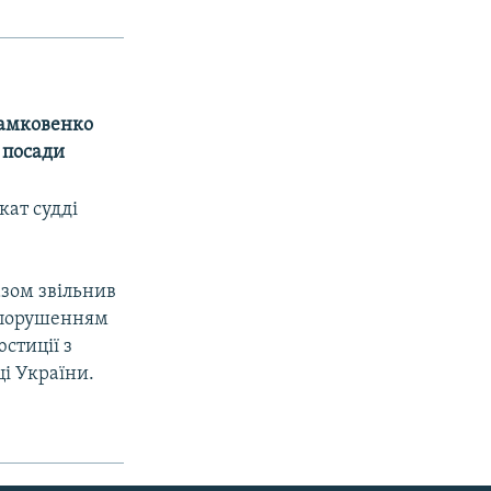
Замковенко
 посади
кат судді
азом звільнив
з порушенням
стиції з
ці України.