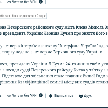
ь
Читати без VPN
обода як бажане джерело в Google
ова Печерського районного суду міста Києва Микола 
з президента України Леоніда Кучми про зняття його з
у четвер в інтерв'ю агентству "Інтерфакс-Україна" адво
 скаргу подано в четвер до Верховного суду України.
ося, президент України Л.Кучма 24-го липня своїм ук
з посади судді Печерського райсуду Києва у зв'язку 
. Підставою для звільнення стало подання Вищої Ради ю
ішення Кваліфікаційної комісії місцевих суддів столи
ь
Читати без VPN
Підписатись
Друк