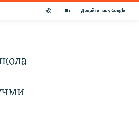
Додайте нас у Google
икола
учми