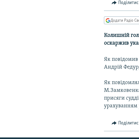
МУЛЬТИМЕДІА
Поділитис
ФОТО
Додати Радіо Св
СПЕЦПРОЄКТИ
ПОДКАСТИ
Колишній гол
оскаржив ука
Як повідомив 
Андрій Федур,
Як повідомлял
М.Замковенка 
присяги судді
урахуванням р
Поділитис
КРИМ РЕАЛІЇ
РУС