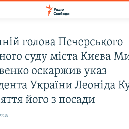
ній голова Печерського
ного суду міста Києва М
венко оскаржив указ
дента України Леоніда К
яття його з посади
07:18