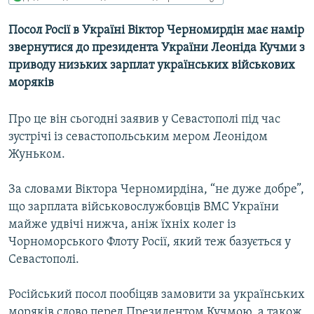
МУЛЬТИМЕДІА
Посол Росії в Україні Віктор Черномирдін має намір
ФОТО
звернутися до президента України Леоніда Кучми з
СПЕЦПРОЄКТИ
приводу низьких зарплат українських військових
моряків
ПОДКАСТИ
Про це він сьогодні заявив у Севастополі під час
КРИМ РЕАЛІЇ
зустрічі із севастопольським мером Леонідом
РУС
Жуньком.
УКР
За словами Віктора Черномирдіна, “не дуже добре”,
КТАТ
що зарплата військовослужбовців ВМС України
майже удвічі нижча, аніж їхніх колег із
ДОЛУЧАЙСЯ!
Чорноморського Флоту Росії, який теж базується у
Севастополі.
Російський посол пообіцяв замовити за українських
моряків слово перед Президентом Кучмою, а також