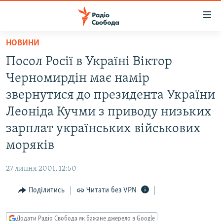
Доступність
посилання
Перейти
НОВИНИ
до
РАДІО СВОБОДА – 70 РОКІВ
Посол Росії в Україні Віктор
основного
ВСЕ ЗА ДОБУ
матеріалу
Черномирдін має намір
СТАТТІ
Перейти
звернутися до президента України
до
ВІЙНА
ПОЛІТИКА
Леоніда Кучми з приводу низьких
основної
РОСІЙСЬКА «ФІЛЬТРАЦІЯ»
ЕКОНОМІКА
навігації
зарплат українських військових
Перейти
ДОНБАС.РЕАЛІЇ
СУСПІЛЬСТВО
моряків
до
КРИМ.РЕАЛІЇ
КУЛЬТУРА
пошуку
27 липня 2001, 12:50
ТИ ЯК?
СПОРТ
Поділитись
Читати без VPN
СХЕМИ
УКРАЇНА
КИТАЙ.ВИКЛИКИ
СВІТ
Додати Радіо Свобода як бажане джерело в Google