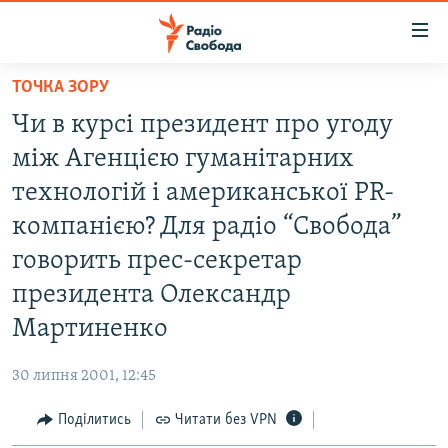
Доступність
посилання
Перейти
ТОЧКА ЗОРУ
до
РАДІО СВОБОДА – 70 РОКІВ
Чи в курсі президент про угоду
основного
ВСЕ ЗА ДОБУ
матеріалу
між Агенцією гуманітарних
СТАТТІ
Перейти
технологій і американської PR-
до
ВІЙНА
ПОЛІТИКА
компанією? Для радіо “Свобода”
основної
РОСІЙСЬКА «ФІЛЬТРАЦІЯ»
ЕКОНОМІКА
навігації
говорить прес-секретар
Перейти
ДОНБАС.РЕАЛІЇ
СУСПІЛЬСТВО
президента Олександр
до
КРИМ.РЕАЛІЇ
КУЛЬТУРА
Мартиненко
пошуку
ТИ ЯК?
СПОРТ
30 липня 2001, 12:45
СХЕМИ
УКРАЇНА
Поділитись
Читати без VPN
КИТАЙ.ВИКЛИКИ
СВІТ