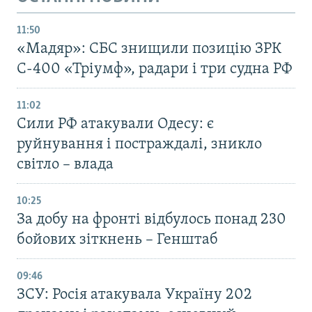
11:50
«Мадяр»: СБС знищили позицію ЗРК
С-400 «Тріумф», радари і три судна РФ
11:02
Сили РФ атакували Одесу: є
руйнування і постраждалі, зникло
світло – влада
10:25
За добу на фронті відбулось понад 230
бойових зіткнень – Генштаб
09:46
ЗСУ: Росія атакувала Україну 202