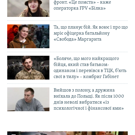
фронт. «Це помста» – каже
операторка FPV «Білка»
Та, що планує бій. Як воює і про що
мріє офіцерка батальйону
«Свобода» Маргарита
«Боляче, що мого найкращого
бійця, який став батьком-
одинаком і перевівся в ТЦК, б’ють
свої в тилу» – комбриг Габінет
Вийшов з полону, а дружина
виїхала до Польщі. Як після 1000
днів неволі вибратися «із
психологічної і фінансової ями»