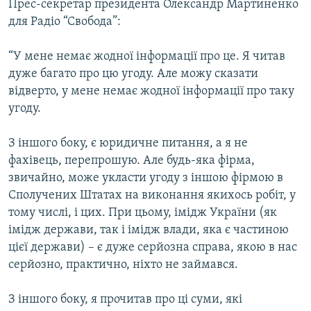
Прес-секретар президента Олександр Мартиненко
Усі сайти RFE/RL
для Радіо “Свобода”:
“У мене немає жодної інформації про це. Я читав
дуже багато про цю угоду. Але можу сказати
відверто, у мене немає жодної інформації про таку
угоду.
З іншого боку, є юридичне питання, а я не
фахівець, перепрошую. Але будь-яка фірма,
звичайно, може укласти угоду з іншою фірмою в
Сполучених Штатах на виконання якихось робіт, у
тому числі, і цих. При цьому, імідж України (як
імідж держави, так і імідж влади, яка є частиною
цієї держави) – є дуже серйозна справа, якою в нас
серйозно, практично, ніхто не займався.
З іншого боку, я прочитав про ці суми, які