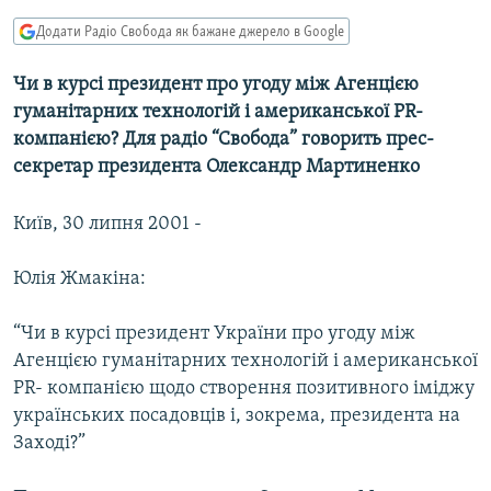
МУЛЬТИМЕДІА
Додати Радіо Свобода як бажане джерело в Google
ФОТО
Чи в курсі президент про угоду між Агенцією
СПЕЦПРОЄКТИ
гуманітарних технологій і американської PR-
ПОДКАСТИ
компанією? Для радіо “Свобода” говорить прес-
секретар президента Олександр Мартиненко
КРИМ РЕАЛІЇ
Київ, 30 липня 2001 -
РУС
УКР
Юлія Жмакіна:
КТАТ
“Чи в курсі президент України про угоду між
Агенцією гуманітарних технологій і американської
ДОЛУЧАЙСЯ!
PR- компанією щодо створення позитивного іміджу
українських посадовців і, зокрема, президента на
Заході?”