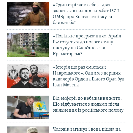
«Один стріляє в себе, а двоє
здаються в полон»: комбат 157-ї
ОМБр про Костянтинівку та
ближні бої
«Повільне прогризання». Армія
РФ готується до нового етапу
наступу на Слов’янськ та
Краматорськ?
«Історія ще раз сміється з
Навроцького». Одним з перших
кавалерів Ордена Білого Орла був
Іван Мазепа
Від ейфорії до небажання жити.
Що відбувається з людьми після
звільнення із російського полону
Чоловік загинув і вона пішла на