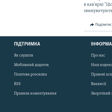
в кав'ярні "Ц
звинувачуют
Поділитис
КРИМ РЕАЛІЇ
РУС
ПІДТРИМКА
ІНФОРМА
УКР
КТАТ
Як слухати
Про нас
Мобільний додаток
Наш кодек
ДОЛУЧАЙСЯ!
Поштова розсилка
Правові ас
RSS
Вакансії
Правила коментування
Зворотний 
Усі сайти RFE/RL