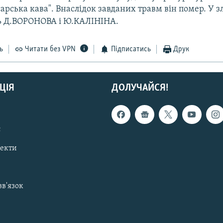
ісарська кава". Внаслідок завданих травм він помер. У з
ь Д.ВОРОНОВА і Ю.КАЛІНІНА.
ь
Читати без VPN
Підписатись
Друк
ЦІЯ
ДОЛУЧАЙСЯ!
с
пекти
зв'язок