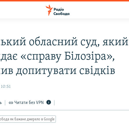
ський обласний суд, який
дає «справу Білозіра»,
чив допитувати свідків
 10:51
ь
Читати без VPN
обода як бажане джерело в Google