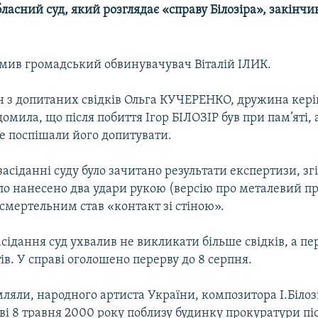
ласний суд, який розглядає «справу Білозіра», закінч
омив громадський обвинувачувач Віталій ІЛИК.
н з допитаних свідків Ольга КУЧЕРЕНКО, дружина кері
домила, що після побиття Ігор БІЛОЗІР був при пам’яті, 
е поспішали його допитувати.
 засіданні суду було зачитано результати експертизи, зг
уло нанесено два удари рукою (версію про металевий п
 смертельним став «контакт зі стіною».
сідання суд ухвалив не викликати більше свідків, а пе
ів. У справі оголошено перерву до 8 серпня.
ляли, народного артиста України, композитора І.Білоз
ві 8 травня 2000 року поблизу будинку прокуратури пі