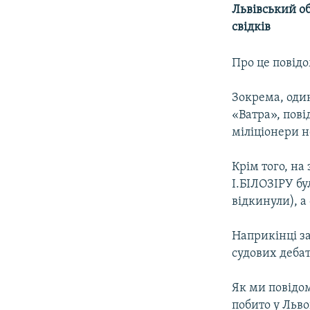
МУЛЬТИМЕДІА
Львівський об
ФОТО
свідків
СПЕЦПРОЄКТИ
Про це повід
ПОДКАСТИ
Зокрема, оди
«Ватра», пові
міліціонери н
Крім того, на
І.БІЛОЗІРУ б
відкинули), а
Наприкінці за
судових дебат
Як ми повідом
побито у Льво