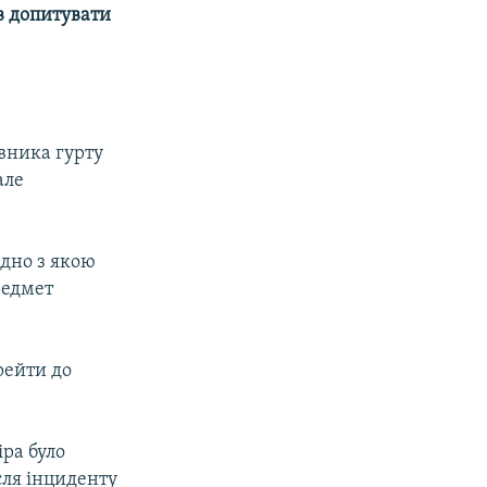
ив допитувати
вника гурту
але
ідно з якою
редмет
рейти до
іра було
сля інциденту