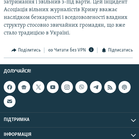
затримання і звільнив з-під варти. Цей інцидент
Усі сайти RFE/RL
Асоціація вільних журналістів Криму вважає
наслідком безкарності і вседозволеності владних
структур стосовно звичайних громадян, що вже
стало традицією в Україні.
Поділитись
Читати без VPN
Підписатись
ДОЛУЧАЙСЯ!
ПІДТРИМКА
ІНФОРМАЦІЯ