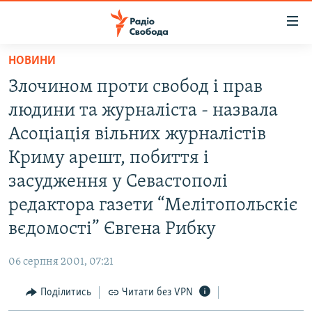
Доступність
посилання
Перейти
НОВИНИ
до
РАДІО СВОБОДА – 70 РОКІВ
Злочином проти свобод і прав
основного
ВСЕ ЗА ДОБУ
матеріалу
людини та журналіста - назвала
СТАТТІ
Перейти
Асоціація вільних журналістів
до
ВІЙНА
ПОЛІТИКА
Криму арешт, побиття і
основної
РОСІЙСЬКА «ФІЛЬТРАЦІЯ»
ЕКОНОМІКА
навігації
засудження у Севастополі
Перейти
ДОНБАС.РЕАЛІЇ
СУСПІЛЬСТВО
редактора газети “Мелітопольскіє
до
КРИМ.РЕАЛІЇ
КУЛЬТУРА
вєдомості” Євгена Рибку
пошуку
ТИ ЯК?
СПОРТ
06 серпня 2001, 07:21
СХЕМИ
УКРАЇНА
Поділитись
Читати без VPN
КИТАЙ.ВИКЛИКИ
СВІТ