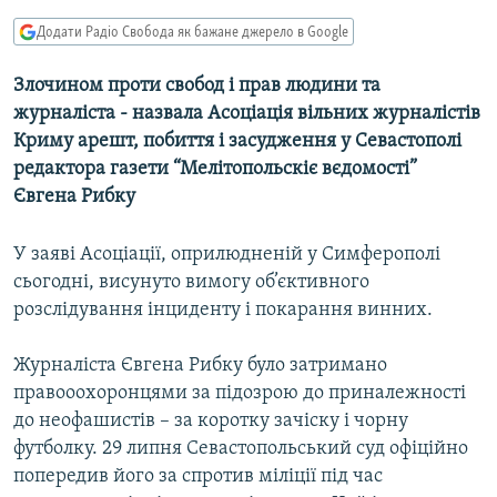
МУЛЬТИМЕДІА
Додати Радіо Свобода як бажане джерело в Google
ФОТО
Злочином проти свобод і прав людини та
СПЕЦПРОЄКТИ
журналіста - назвала Асоціація вільних журналістів
ПОДКАСТИ
Криму арешт, побиття і засудження у Севастополі
редактора газети “Мелітопольскіє вєдомості”
Євгена Рибку
КРИМ РЕАЛІЇ
РУС
У заяві Асоціації, оприлюдненій у Симферополі
УКР
сьогодні, висунуто вимогу об’єктивного
КТАТ
розслідування інциденту і покарання винних.
Журналіста Євгена Рибку було затримано
ДОЛУЧАЙСЯ!
правооохоронцями за підозрою до приналежності
до неофашистів – за коротку зачіску і чорну
футболку. 29 липня Севастопольський суд офіційно
попередив його за спротив міліції під час