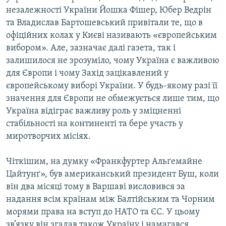
Усі сайти RFE/RL
незалежності України Йошка Фішер, Юбер Ведрін
та Владислав Бартошевський привітали те, що в
офіційних колах у Києві називають «європейським
вибором». Але, зазначає далі газета, так і
залишилося не зрозуміло, чому Україна є важливою
для Європи і чому Захід зацікавлений у
європейському виборі України. У будь-якому разі її
значення для Європи не обмежується лише тим, що
Україна відіграє важливу роль у зміцненні
стабільності на континенті та бере участь у
миротворчих місіях.
Чіткішим, на думку «Франкфуртер Альґемайне
Цайтунґ», був американський президент Буш, коли
він два місяці тому в Варшаві висловився за
надання всім країнам між Балтійським та Чорним
морями права на вступ до НАТО та ЄС. У цьому
зв’язку він згадав також Україну і намагався