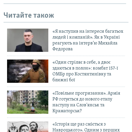
Читайте також
«Я наступив на інтереси багатьох
людей і компаній». Як в Україні
реагують на інтерв’ю Михайла
Федорова
«Один стріляє в себе, а двоє
здаються в полон»: комбат 157-ї
ОМБр про Костянтинівку та
ближні бої
«Повільне прогризання». Армія
РФ готується до нового етапу
наступу на Слов’янськ та
Краматорськ?
«Історія ще раз сміється з
Навроцького». Одним з перших