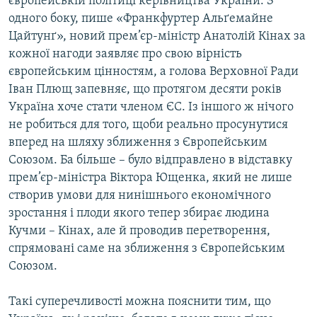
європейській політиці керівництва України. З
одного боку, пише «Франкфуртер Альґемайне
Цайтунґ», новий прем’єр-міністр Анатолій Кінах за
кожної нагоди заявляє про свою вірність
європейським цінностям, а голова Верховної Ради
Іван Плющ запевняє, що протягом десяти років
Україна хоче стати членом ЄС. Із іншого ж нічого
не робиться для того, щоби реально просунутися
вперед на шляху зближення з Європейським
Союзом. Ба більше – було відправлено в відставку
прем’єр-міністра Віктора Ющенка, який не лише
створив умови для нинішнього економічного
зростання і плоди якого тепер збирає людина
Кучми – Кінах, але й проводив перетворення,
спрямовані саме на зближення з Європейським
Союзом.
Такі суперечливості можна пояснити тим, що