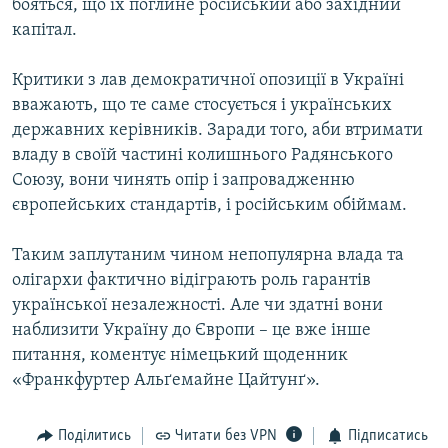
бояться, що їх поглине російський або західний
капітал.
Критики з лав демократичної опозиції в Україні
вважають, що те саме стосується і українських
державних керівників. Заради того, аби втримати
владу в своїй частині колишнього Радянського
Союзу, вони чинять опір і запровадженню
європейських стандартів, і російським обіймам.
Таким заплутаним чином непопулярна влада та
олігархи фактично відіграють роль гарантів
української незалежності. Але чи здатні вони
наблизити Україну до Європи – це вже інше
питання, коментує німецький щоденник
«Франкфуртер Альґемайне Цайтунґ».
Поділитись
Читати без VPN
Підписатись