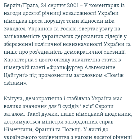
Берлін/Прага, 24 серпня 2001 – У коментарях із
МУЛЬТИМЕДІА
нагоди десятої річниці незалежності України
ФОТО
німецька преса порушує теми відносин між
СПЕЦПРОЄКТИ
Заходом, Україною та Росією, звертає увагу на
зацікавленість українських державних лідерів у
ПОДКАСТИ
збереженні політичної невизначеності України та
пише про роз’єднаність демократичної опозиції.
КРИМ РЕАЛІЇ
Характерна з цього огляду аналітична стаття в
РУС
німецькій газеті «Франкфуртер Альґемайне
УКР
Цайтунґ» під промовистим заголовком «Поміж
світами».
КТАТ
Квітуча, демократична і стабільна Україна має
ДОЛУЧАЙСЯ!
велике значення для її сусідів і всієї Європи
загалом. Такої думки, пише німецький щоденник,
дотримуються міністри закордонних справ
Німеччини, Франції та Польщі. У листі до
українського керівництва з нагоди десятої річниці