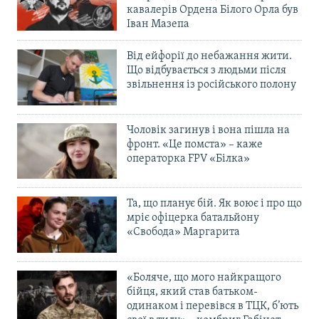
кавалерів Ордена Білого Орла був
Іван Мазепа
Від ейфорії до небажання жити.
Що відбувається з людьми після
звільнення із російського полону
Чоловік загинув і вона пішла на
фронт. «Це помста» – каже
операторка FPV «Білка»
Та, що планує бій. Як воює і про що
мріє офіцерка батальйону
«Свобода» Маргарита
«Боляче, що мого найкращого
бійця, який став батьком-
одинаком і перевівся в ТЦК, б’ють