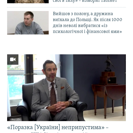
свої в тилу» – комбриг Габінет
Вийшов з полону, а дружина
виїхала до Польщі. Як після 1000
днів неволі вибратися «із
психологічної і фінансової ями»
«Поразка [України] неприпустима» –