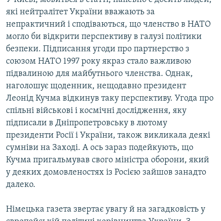
які нейтралітет України вважають за
непрактичний і сподіваються, що членство в НАТО
могло би відкрити перспективу в галузі політики
безпеки. Підписання угоди про партнерство з
союзом НАТО 1997 року якраз стало важливою
підвалиною для майбутнього членства. Однак,
наголошує щоденник, нещодавно президент
Леонід Кучма відкинув таку перспективу. Угода про
спільні військові і космічні дослідження, яку
підписали в Дніпропетровську в лютому
президенти Росії і України, також викликала деякі
сумніви на Заході. А ось зараз подейкують, що
Кучма пригальмував свого міністра оборони, який
у деяких домовленостях із Росією зайшов занадто
далеко.
Німецька газета звертає увагу й на загадковість у