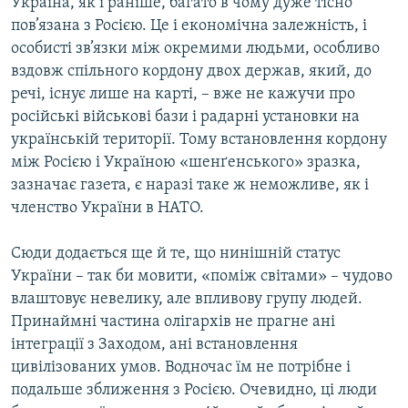
Україна, як і раніше, багато в чому дуже тісно
пов’язана з Росією. Це і економічна залежність, і
особисті зв’язки між окремими людьми, особливо
вздовж спільного кордону двох держав, який, до
речі, існує лише на карті, – вже не кажучи про
російські військові бази і радарні установки на
українській території. Тому встановлення кордону
між Росією і Україною «шенґенського» зразка,
зазначає газета, є наразі таке ж неможливе, як і
членство України в НАТО.
Сюди додається ще й те, що нинішній статус
України – так би мовити, «поміж світами» – чудово
влаштовує невелику, але впливову групу людей.
Принаймні частина олігархів не прагне ані
інтеграції з Заходом, ані встановлення
цивілізованих умов. Водночас їм не потрібне і
подальше зближення з Росією. Очевидно, ці люди