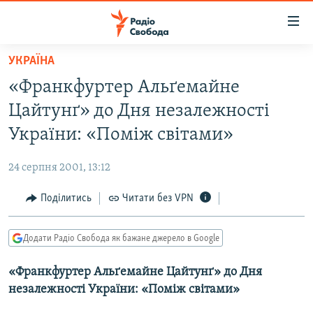
Доступність
посилання
Перейти
УКРАЇНА
до
РАДІО СВОБОДА – 70 РОКІВ
«Франкфуртер Альґемайне
основного
ВСЕ ЗА ДОБУ
матеріалу
Цайтунґ» до Дня незалежності
СТАТТІ
Перейти
України: «Поміж світами»
до
ВІЙНА
ПОЛІТИКА
основної
24 серпня 2001, 13:12
РОСІЙСЬКА «ФІЛЬТРАЦІЯ»
ЕКОНОМІКА
навігації
Перейти
Поділитись
Читати без VPN
ДОНБАС.РЕАЛІЇ
СУСПІЛЬСТВО
до
КРИМ.РЕАЛІЇ
КУЛЬТУРА
пошуку
Додати Радіо Свобода як бажане джерело в Google
ТИ ЯК?
СПОРТ
«Франкфуртер Альґемайне Цайтунґ» до Дня
СХЕМИ
УКРАЇНА
незалежності України: «Поміж світами»
КИТАЙ.ВИКЛИКИ
СВІТ