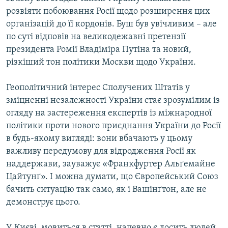
розвіяти побоювання Росії щодо розширення цих
організацій до її кордонів. Буш був увічливим – але
по суті відповів на великодежавні претензії
президента Ромії Владіміра Путіна та новий,
різкіший тон політики Москви щодо України.
Геополітичний інтерес Сполучених Штатів у
зміцненні незалежності України стає зрозумілим із
огляду на застереження експертів із міжнародної
політики проти нового приєднання України до Росії
в будь-якому вигляді: вони вбачають у цьому
важливу передумову для відродження Росії як
наддержави, зауважує «Франкфуртер Альґемайне
Цайтунґ». І можна думати, що Європейський Союз
бачить ситуацію так само, як і Вашінґтон, але не
демонструє цього.
У Києві, мовиться в статті, напевно є досить людей,