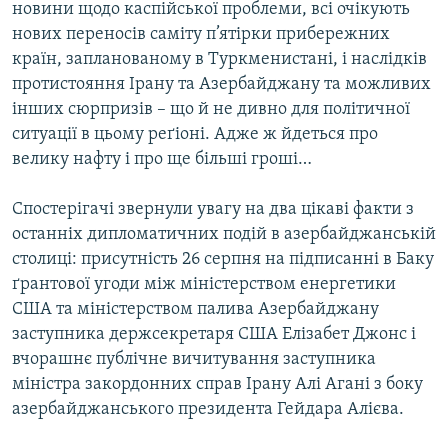
новини щодо каспійської проблеми, всі очікують
МУЛЬТИМЕДІА
нових переносів саміту п’ятірки прибережних
ФОТО
країн, запланованому в Туркменистані, і наслідків
протистояння Ірану та Азербайджану та можливих
СПЕЦПРОЄКТИ
інших сюрпризів – що й не дивно для політичної
ПОДКАСТИ
ситуації в цьому реґіоні. Адже ж йдеться про
велику нафту і про ще більші гроші…
КРИМ РЕАЛІЇ
РУС
Спостерігачі звернули увагу на два цікаві факти з
останніх дипломатичних подій в азербайджанській
УКР
столиці: присутність 26 серпня на підписанні в Баку
КТАТ
ґрантової угоди між міністерством енергетики
США та міністерством палива Азербайджану
ДОЛУЧАЙСЯ!
заступника держсекретаря США Елізабет Джонс і
вчорашнє публічне вичитування заступника
міністра закордонних справ Ірану Алі Агані з боку
азербайджанського президента Гейдара Алієва.