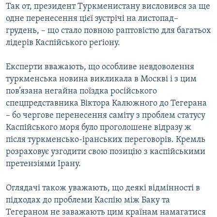
Так от, президент Туркменистану висловився за ще
одне перенесення цієї зустрічі на листопад–
грудень, – що стало повною раптовістю для багатьох
лідерів Каспійського реґіону.
Експерти вважають, що особливе невдоволення
туркменська новина викликала в Москві і з цим
пов’язана негайна поїздка російського
спецпредставника Віктора Калюжного до Тегерана
– бо чергове перенесення саміту з проблем статусу
Каспійського моря було проголошене відразу ж
після туркменсько-іранських переговорів. Кремль
розраховує узгодити свою позицію з каспійськими
претензіями Ірану.
Оглядачі також уважають, що деякі відмінності в
підходах до проблеми Каспію між Баку та
Тегераном не заважають цим країнам намагатися