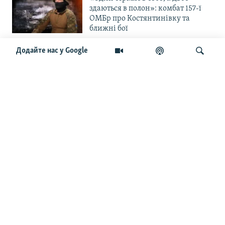
здаються в полон»: комбат 157-ї
ОМБр про Костянтинівку та
ближні бої
Додайте нас у Google
«Повільне прогризання». Армія
РФ готується до нового етапу
наступу на Слов’янськ та
Краматорськ?
Шукати
«Історія ще раз сміється з
Навроцького». Одним з перших
кавалерів Ордена Білого Орла був
Іван Мазепа
Від ейфорії до небажання жити.
Що відбувається з людьми після
звільнення із російського полону
Чоловік загинув і вона пішла на
фронт. «Це помста» – каже