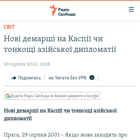
Доступність
посилання
Перейти
СВІТ
до
РАДІО СВОБОДА – 70 РОКІВ
Нові демарші на Каспії чи
основного
ВСЕ ЗА ДОБУ
матеріалу
тонкощі азійської дипломатії
СТАТТІ
Перейти
до
29 серпня 2001, 14:28
ВІЙНА
ПОЛІТИКА
основної
РОСІЙСЬКА «ФІЛЬТРАЦІЯ»
Поділитись
Читати без VPN
ЕКОНОМІКА
навігації
Перейти
ДОНБАС.РЕАЛІЇ
СУСПІЛЬСТВО
до
Додати Радіо Свобода як бажане джерело в Google
КРИМ.РЕАЛІЇ
КУЛЬТУРА
пошуку
Нові демарші на Каспії чи тонкощі азійської
ТИ ЯК?
СПОРТ
дипломатії
СХЕМИ
УКРАЇНА
КИТАЙ.ВИКЛИКИ
Прага, 29 серпня 2001 – Якщо мова заходить про
СВІТ