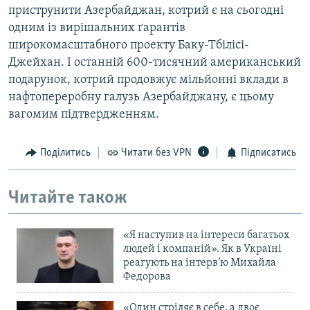
приструнити Азербайджан, котрий є на сьогодні
одним із вирішальних ґарантів
широкомасштабного проекту Баку-Тбілісі-
Джейхан. І останній 600-тисячний американський
подарунок, котрий продовжує мільйонні вклади в
нафтопереробну галузь Азербайджану, є цьому
вагомим підтвердженням.
Поділитись
Читати без VPN
Підписатись
Читайте також
«Я наступив на інтереси багатьох
людей і компаній». Як в Україні
реагують на інтерв’ю Михайла
Федорова
«Один стріляє в себе, а двоє