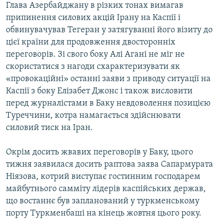
Глава Азербайджану в різких тонах вимагав
Усі сайти RFE/RL
припинення силових акцій Ірану на Каспії і
обвинувачував Тегеран у затягуванні його візиту до
цієї країни для продовження двосторонніх
переговорів. Зі свого боку Алі Агані не міг не
скористатися з нагоди схарактеризувати як
«провокаційні» останні заяви з приводу ситуації на
Каспії з боку Елізабет Джонс і також висловити
перед журналістами в Баку невдоволення позицією
Туреччини, котра намагається здійснювати
силовий тиск на Іран.
Окрім досить жвавих переговорів у Баку, цього
тижня заявилася досить раптова заява Сапармурата
Ніязова, котрий виступає гостинним господарем
майбутнього самміту лідерів каспійських держав,
що востаннє був запланований у туркменському
порту Туркменбаші на кінець жовтня цього року.