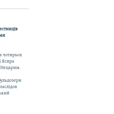
естинців
ими
та чотирьох
ї Ясира
я Нецарим.
бульдозери
внаслідок
ський