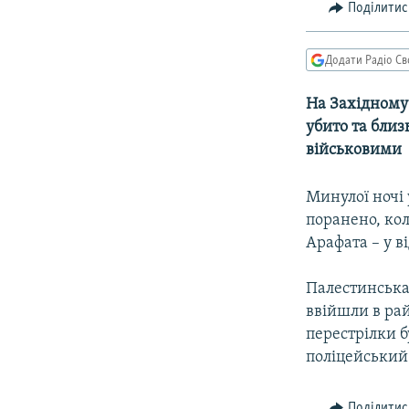
МУЛЬТИМЕДІА
Поділитис
ФОТО
Додати Радіо Св
СПЕЦПРОЄКТИ
ПОДКАСТИ
На Західному
убито та близ
військовими
Минулої ночі 
поранено, кол
Арафата – у в
Палестинська 
ввійшли в рай
перестрілки 
поліцейський 
Поділитис