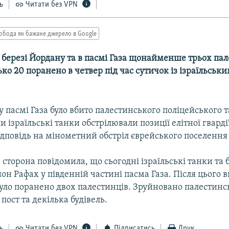
ь
Читати без VPN
обода як бажане джерело в Google
 березі Йордану та в пасмі Газа щонайменше трьох пал
ько 20 поранено в четвер під час сутичок із ізраїльськ
у пасмі Газа було вбито палестинського поліцейського 
и ізраїльські танки обстрілювали позиції елітної гварді
ідповідь на мінометний обстріл єврейського поселенн
сторона повідомила, що сьогодні ізраїльські танки та 
он Рафах у південній частині пасма Газа. Після цього 
було поранено двох палестинців. Зруйновано палестин
пост та декілька будівель.
ь
Читати без VPN
Підписатись
Друк