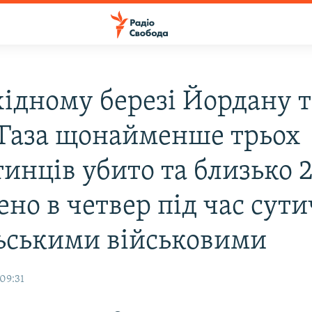
хідному березі Йордану т
 Газа щонайменше трьох
тинців убито та близько 
но в четвер під час сути
льськими військовими
09:31