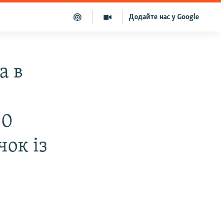
Додайте нас у Google
а в
20
чок із