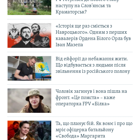
наступу на Слов’янськ та
Краматорськ?
«Історія ще раз сміється з
Навроцького». Одним з перших
кавалерів Ордена Білого Орла був
Іван Мазепа
Від ейфорії до небажання жити.
Що відбувається з людьми після
звільнення із російського полону
Чоловік загинув і вона пішла на
фронт. «Це помста» – каже
операторка FPV «Білка»
Та, що планує бій. Як воює і про що
мріє офіцерка батальйону
«Свобода» Маргарита