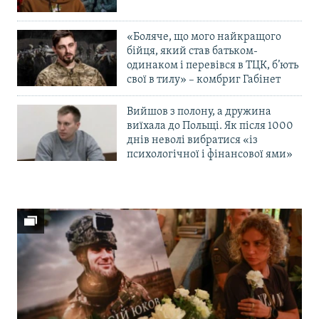
«Боляче, що мого найкращого
бійця, який став батьком-
одинаком і перевівся в ТЦК, б’ють
свої в тилу» – комбриг Габінет
Вийшов з полону, а дружина
виїхала до Польщі. Як після 1000
днів неволі вибратися «із
психологічної і фінансової ями»