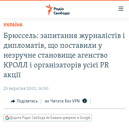
Доступність
посилання
Перейти
УКРАЇНА
до
РАДІО СВОБОДА – 70 РОКІВ
Брюссель: запитання журналістів і
основного
ВСЕ ЗА ДОБУ
матеріалу
дипломатів, що поставили у
СТАТТІ
Перейти
незручне становище агенство
до
ВІЙНА
ПОЛІТИКА
КРОЛЛ і організаторів усієї PR
основної
РОСІЙСЬКА «ФІЛЬТРАЦІЯ»
ЕКОНОМІКА
навігації
акції
Перейти
ДОНБАС.РЕАЛІЇ
СУСПІЛЬСТВО
до
25 вересня 2001, 16:50
КРИМ.РЕАЛІЇ
КУЛЬТУРА
пошуку
Поділитись
Читати без VPN
ТИ ЯК?
СПОРТ
СХЕМИ
УКРАЇНА
Додати Радіо Свобода як бажане джерело в Google
КИТАЙ.ВИКЛИКИ
СВІТ