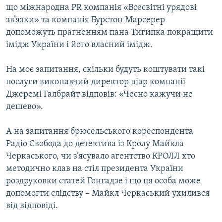
що міжнародна PR компанія «Всесвітні урядові
зв’язки» та компанія Бурстон Марсерер
допоможуть прагненням пана Тигипка покращити
імідж України і його власний імідж.
На моє запитання, скільки будуть коштувати такі
послуги виконавчий директор піар компанії
Джеремі Галбрайт відповів: «Чесно кажучи не
дешево».
А на запитання брюсельського кореспондента
Радіо Свобода до детектива із Кролу Майкла
Черкаського, чи з’ясувало агентство КРОЛЛ хто
методично клав на стіл президента України
роздруковки статей Гонгадзе і що ця особа може
допомогти слідству – Майкл Черкаський ухилився
від відповіді.