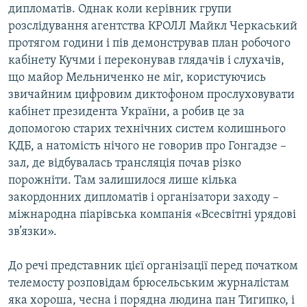
дипломатів. Однак коли керівник групи
Усі сайти RFE/RL
розслідування агентства КРОЛЛ Майкл Черкаський
протягом години і пів демонстрував план робочого
кабінету Кучми і переконував глядачів і слухачів,
що майор Мельниченко не міг, користуючись
звичайним цифровим диктофоном прослуховувати
кабінет президента України, а робив це за
допомогою старих технічних систем колишнього
КДБ, а натомість нічого не говорив про Гонгадзе –
зал, де відбувалась трансляція почав різко
порожніти. Там залишилося лише кілька
закордонних дипломатів і організатори заходу –
міжнародна піарівська компанія «Всесвітні урядові
зв’язки».
До речі представник цієї організації перед початком
телемосту розповідам брюсельським журналістам
яка хороша, чесна і порядна людина пан Тигипко, і