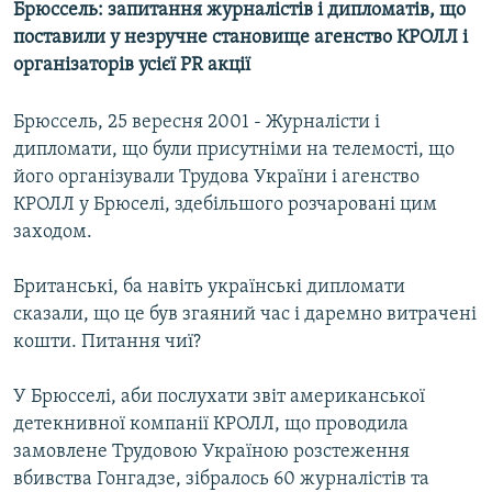
Брюссель: запитання журналістів і дипломатів, що
МУЛЬТИМЕДІА
поставили у незручне становище агенство КРОЛЛ і
ФОТО
організаторів усієї PR акції
СПЕЦПРОЄКТИ
Брюссель, 25 вересня 2001 - Журналісти і
ПОДКАСТИ
дипломати, що були присутніми на телемості, що
його організували Трудова України і агенство
КРИМ РЕАЛІЇ
КРОЛЛ у Брюселі, здебільшого розчаровані цим
РУС
заходом.
УКР
Британські, ба навіть українські дипломати
КТАТ
сказали, що це був згаяний час і даремно витрачені
кошти. Питання чиї?
ДОЛУЧАЙСЯ!
У Брюсселі, аби послухати звіт американської
детекнивної компанії КРОЛЛ, що проводила
замовлене Трудовою Україною розстеження
вбивства Гонгадзе, зібралось 60 журналістів та