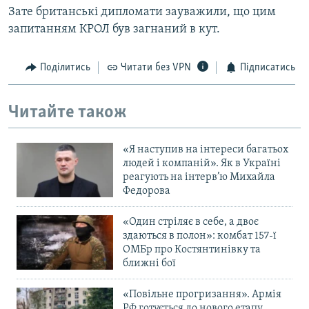
Зате британські дипломати зауважили, що цим
запитанням КРОЛ був загнаний в кут.
Поділитись
Читати без VPN
Підписатись
Читайте також
«Я наступив на інтереси багатьох
людей і компаній». Як в Україні
реагують на інтерв’ю Михайла
Федорова
«Один стріляє в себе, а двоє
здаються в полон»: комбат 157-ї
ОМБр про Костянтинівку та
ближні бої
«Повільне прогризання». Армія
РФ готується до нового етапу