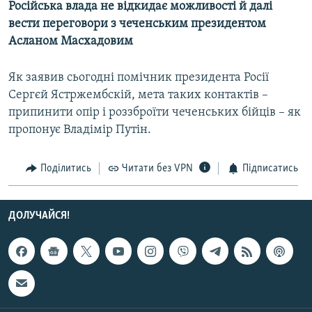
Російська влада не відкидає можливості й далі
МУЛЬТИМЕДІА
вести переговори з чеченським президентом
ФОТО
Асланом Масхадовим
СПЕЦПРОЄКТИ
Як заявив сьогодні помічник президента Росії
ПОДКАСТИ
Сергєй Ястржембскій, мета таких контактів –
припинити опір і роззброїти чеченських бійців – як
КРИМ РЕАЛІЇ
пропонує Владімір Путін.
РУС
УКР
Поділитись
Читати без VPN
Підписатись
КТАТ
ДОЛУЧАЙСЯ!
ДОЛУЧАЙСЯ!