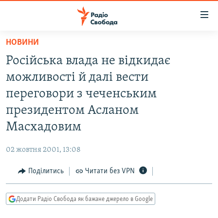
Доступність
посилання
Перейти
НОВИНИ
до
РАДІО СВОБОДА – 70 РОКІВ
Російська влада не відкидає
основного
ВСЕ ЗА ДОБУ
матеріалу
можливості й далі вести
СТАТТІ
Перейти
переговори з чеченським
до
ВІЙНА
ПОЛІТИКА
президентом Асланом
основної
РОСІЙСЬКА «ФІЛЬТРАЦІЯ»
ЕКОНОМІКА
навігації
Масхадовим
Перейти
ДОНБАС.РЕАЛІЇ
СУСПІЛЬСТВО
до
02 жовтня 2001, 13:08
КРИМ.РЕАЛІЇ
КУЛЬТУРА
пошуку
Поділитись
Читати без VPN
ТИ ЯК?
СПОРТ
СХЕМИ
УКРАЇНА
Додати Радіо Свобода як бажане джерело в Google
КИТАЙ.ВИКЛИКИ
СВІТ