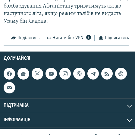
бомбардування Афганістану триватимуть аж до
наступного літа, якщо режим талібів не видасть
Усі сайти RFE/RL
Усаму бін Ладена.
Поділитись
Читати без VPN
Підписатись
ДОЛУЧАЙСЯ!
ПІДТРИМКА
ІНФОРМАЦІЯ