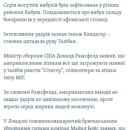
Серія могутніх вибухів була зафіксована у різних
КИТАЙ.ВИКЛИКИ
районах Кабула. Повідомляється про вибух складу
МУЛЬТИМЕДІА
боєприпасів у передмісті афганської столиці.
ФОТО
Інтенсивних ударів зазнав також Кандагар –
СПЕЦПРОЄКТИ
головна цитадель руху Талібан.
ПОДКАСТИ
Міністр оборони США Доналд Рамсфелд заявив, що
КРИМ РЕАЛІЇ
американським літакам все ще загрожують наявні
РУС
у талібів ракети “Стінгер”, гелікоптери та літаки
типу МІГ.
УКР
КТАТ
За словами Рамсфелда, американська авіація не
завдає ударів по цивільному населенню, проте
втрати серед мирних людей неминучі.
ДОЛУЧАЙСЯ!
У Лондоні головнокомандуючий британськими
збройними силами адмірал Майкл Бойс заявив, що