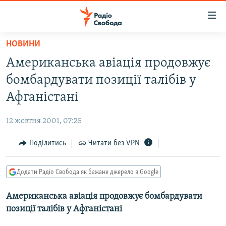
Доступність
посилання
Перейти
НОВИНИ
до
РАДІО СВОБОДА – 70 РОКІВ
Американська авіація продовжує
основного
ВСЕ ЗА ДОБУ
матеріалу
бомбардувати позиції талібів у
СТАТТІ
Перейти
Афганістані
до
ВІЙНА
ПОЛІТИКА
основної
12 жовтня 2001, 07:25
РОСІЙСЬКА «ФІЛЬТРАЦІЯ»
ЕКОНОМІКА
навігації
Перейти
Поділитись
Читати без VPN
ДОНБАС.РЕАЛІЇ
СУСПІЛЬСТВО
до
КРИМ.РЕАЛІЇ
КУЛЬТУРА
пошуку
Додати Радіо Свобода як бажане джерело в Google
ТИ ЯК?
СПОРТ
Американська авіація продовжує бомбардувати
СХЕМИ
УКРАЇНА
позиції талібів у Афганістані
ПРИАЗОВ’Я
СВІТ