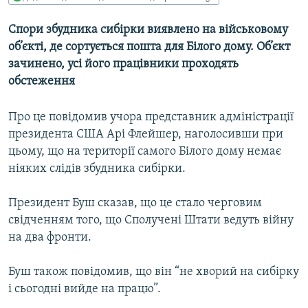
МУЛЬТИМЕДІА
Спори збудника сибірки виявлено на військовому
ФОТО
об’єкті, де сортується пошта для Білого дому. Об’єкт
СПЕЦПРОЄКТИ
зачинено, усі його працівники проходять
обстеження
ПОДКАСТИ
Про це повідомив учора представник адміністрації
КРИМ РЕАЛІЇ
президента США Арі Флейшер, наголосивши при
РУС
цьому, що на території самого Білого дому немає
УКР
ніяких слідів збудника сибірки.
КТАТ
Президент Буш сказав, що це стало черговим
свідченням того, що Сполучені Штати ведуть війну
ДОЛУЧАЙСЯ!
на два фронти.
Буш також повідомив, що він “не хворий на сибірку
і сьогодні вийде на працю”.