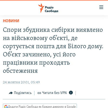
Доступність
посилання
Перейти
НОВИНИ
до
РАДІО СВОБОДА – 70 РОКІВ
Спори збудника сибірки виявлено
основного
ВСЕ ЗА ДОБУ
матеріалу
на військовому об’єкті, де
СТАТТІ
Перейти
сортується пошта для Білого дому.
до
ВІЙНА
ПОЛІТИКА
Об’єкт зачинено, усі його
основної
РОСІЙСЬКА «ФІЛЬТРАЦІЯ»
ЕКОНОМІКА
навігації
працівники проходять
Перейти
ДОНБАС.РЕАЛІЇ
СУСПІЛЬСТВО
обстеження
до
КРИМ.РЕАЛІЇ
КУЛЬТУРА
пошуку
24 жовтня 2001, 05:49
ТИ ЯК?
СПОРТ
Поділитись
Читати без VPN
СХЕМИ
УКРАЇНА
КИТАЙ.ВИКЛИКИ
СВІТ
Додати Радіо Свобода як бажане джерело в Google