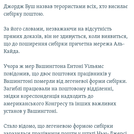
Усі сайти RFE/RL
Джордж Буш назвав терористами всіх, хто висилає
сибірку поштою.
За його словами, незважаючи на відсутність
прямих доказів, він не здивується, коли виявиться,
що до поширення сибірки причетна мережа Аль-
Кайда.
Учора ж мер Вашингтона Ентоні Уільямс
повідомив, що двоє поштових працівників у
Вашингтоні померли від легеневої форми сибірки.
Загиблі працювали на поштовому відділенні,
звідки кореспонденція надходить до
американського Конгресу та інших важливих
установ у Вашингтоні.
Стало відомо, що легеневою формою сибірки
заразилася працівниця пошти у штаті Нью-Джерсі.