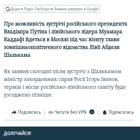
КИТАЙ.ВИКЛИКИ
Додати Радіо Свобода як бажане джерело в Google
МУЛЬТИМЕДІА
Про можливість зустрічі російського президента
ФОТО
Владіміра Путіна і лівійського лідера Муамара
СПЕЦПРОЄКТИ
Каддафі йдеться в Москві під час візиту глави
зовнішньополітичного відомства Лівії Абделя
ПОДКАСТИ
Шалькама
КРИМ РЕАЛІЇ
Як заявив сьогодні після зустрічі з Шалькамом
РУС
міністр закордонних справ Росії Ігорь Іванов,
УКР
термін і місце російсько-лівійського саміту буде
узгоджено пізніше.
КТАТ
Поділитись
Читати без VPN
Підписатись
ДОЛУЧАЙСЯ!
ДОЛУЧАЙСЯ!