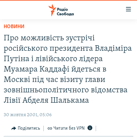
Доступність
посилання
Перейти
НОВИНИ
до
РАДІО СВОБОДА – 70 РОКІВ
Про можливість зустрічі
основного
ВСЕ ЗА ДОБУ
матеріалу
російського президента Владіміра
СТАТТІ
Перейти
Путіна і лівійського лідера
до
ВІЙНА
ПОЛІТИКА
Муамара Каддафі йдеться в
основної
РОСІЙСЬКА «ФІЛЬТРАЦІЯ»
ЕКОНОМІКА
навігації
Москві під час візиту глави
Перейти
ДОНБАС.РЕАЛІЇ
СУСПІЛЬСТВО
зовнішньополітичного відомства
до
КРИМ.РЕАЛІЇ
КУЛЬТУРА
Лівії Абделя Шалькама
пошуку
ТИ ЯК?
СПОРТ
30 жовтня 2001, 05:06
СХЕМИ
УКРАЇНА
Поділитись
Читати без VPN
ПРИАЗОВ’Я
СВІТ