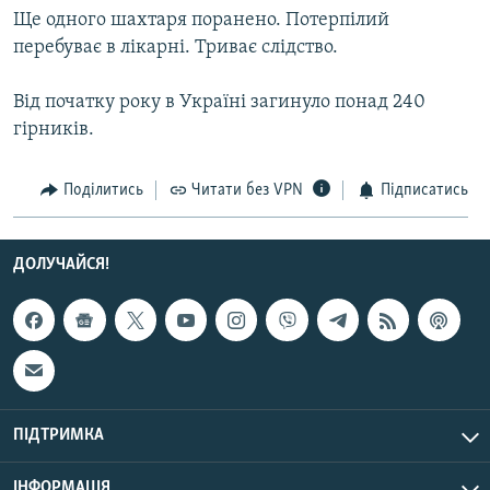
Ще одного шахтаря поранено. Потерпілий
МУЛЬТИМЕДІА
перебуває в лікарні. Триває слідство.
ФОТО
СПЕЦПРОЄКТИ
Від початку року в Україні загинуло понад 240
гірників.
ПОДКАСТИ
Поділитись
Читати без VPN
Підписатись
КРИМ РЕАЛІЇ
РУС
УКР
ДОЛУЧАЙСЯ!
КТАТ
ДОЛУЧАЙСЯ!
ПІДТРИМКА
ІНФОРМАЦІЯ