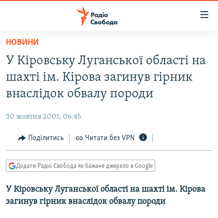
Доступність
посилання
Перейти
НОВИНИ
до
РАДІО СВОБОДА – 70 РОКІВ
У Кіровську Луганської області на
основного
ВСЕ ЗА ДОБУ
матеріалу
шахті ім. Кірова загинув гірник
СТАТТІ
Перейти
внаслідок обвалу породи
до
ВІЙНА
ПОЛІТИКА
основної
30 жовтня 2001, 06:45
РОСІЙСЬКА «ФІЛЬТРАЦІЯ»
ЕКОНОМІКА
навігації
Перейти
Поділитись
Читати без VPN
ДОНБАС.РЕАЛІЇ
СУСПІЛЬСТВО
до
КРИМ.РЕАЛІЇ
КУЛЬТУРА
пошуку
Додати Радіо Свобода як бажане джерело в Google
ТИ ЯК?
СПОРТ
У Кіровську Луганської області на шахті ім. Кірова
СХЕМИ
УКРАЇНА
загинув гірник внаслідок обвалу породи
КИТАЙ.ВИКЛИКИ
СВІТ