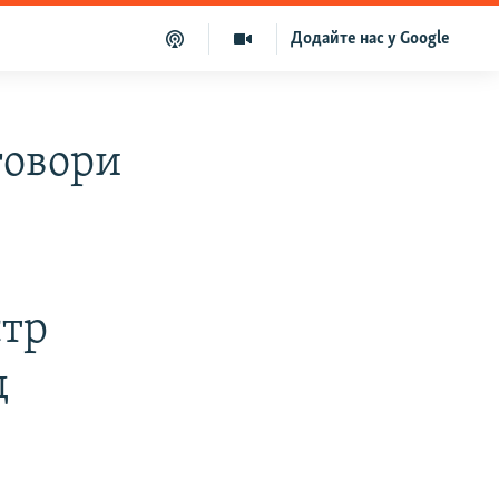
Додайте нас у Google
говори
стр
д