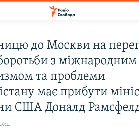
тницю до Москви на пере
боротьби з міжнародним
измом та проблеми
істану має прибути міні
ни США Доналд Рамсфел
10:11