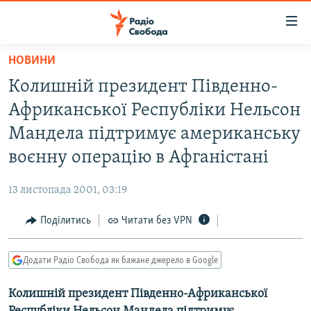
Доступність
посилання
Перейти
НОВИНИ
до
РАДІО СВОБОДА – 70 РОКІВ
Колишній президент Південно-
основного
ВСЕ ЗА ДОБУ
матеріалу
Африканської Республіки Нельсон
СТАТТІ
Перейти
Мандела підтримує американську
до
ВІЙНА
ПОЛІТИКА
воєнну операцію в Афганістані
основної
РОСІЙСЬКА «ФІЛЬТРАЦІЯ»
ЕКОНОМІКА
навігації
13 листопада 2001, 03:19
Перейти
ДОНБАС.РЕАЛІЇ
СУСПІЛЬСТВО
до
Поділитись
Читати без VPN
КРИМ.РЕАЛІЇ
КУЛЬТУРА
пошуку
ТИ ЯК?
СПОРТ
Додати Радіо Свобода як бажане джерело в Google
СХЕМИ
УКРАЇНА
Колишній президент Південно-Африканської
КИТАЙ.ВИКЛИКИ
СВІТ