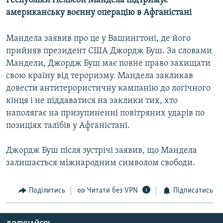
Республіки Нельсон Мандела підтримує
МУЛЬТИМЕДІА
американську воєнну операцію в Афганістані
ФОТО
Мандела заявив про це у Вашингтоні, де його
СПЕЦПРОЄКТИ
прийняв президент США Джордж Буш. За словами
ПОДКАСТИ
Мандели, Джордж Буш має повне право захищати
свою країну від тероризму. Мандела закликав
довести антитерористичну кампанію до логічного
КРИМ РЕАЛІЇ
кінця і не піддаватися на заклики тих, хто
РУС
наполягає на призупиненні повітряних ударів по
УКР
позиціях талібів у Афганістані.
КТАТ
Джордж Буш після зустрічі заявив, що Мандела
залишається міжнародним символом свободи.
ДОЛУЧАЙСЯ!
Поділитись
Читати без VPN
Підписатись