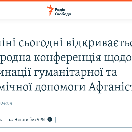
іні сьогодні відкриваєть
родна конференція щодо
инації гуманітарної та
мічної допомоги Афганіс
 04:04
ь
Читати без VPN