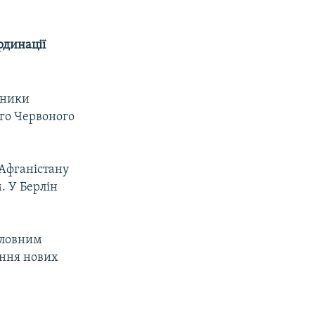
рдинації
вники
ого Червоного
 Афганістану
. У Берлін
головним
ання нових