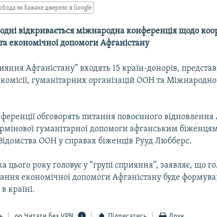
обода як бажане джерело в Google
огодні відкривається міжнародна конференція щодо коо
 та економічної допомоги Афганістану
ияння Афганістану” входять 15 країн-донорів, предста
 комісії, гуманітарних організацій ООН та Міжнародн
ференції обговорять питання повоєнного відновлення
ермінової гуманітарної допомоги афганським біженцям
Відомства ООН у справах біженців Рууд Любберс.
а цього року головує у “групі сприяння”, заявляє, що 
ання економічної допомоги Афганістану буде формув
в країні.
ь
Читати без VPN
Підписатись
Друк