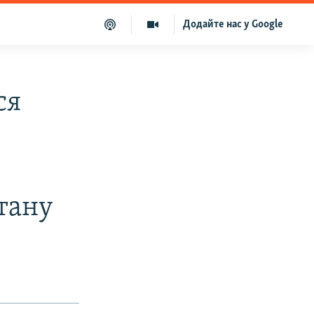
Додайте нас у Google
ся
тану