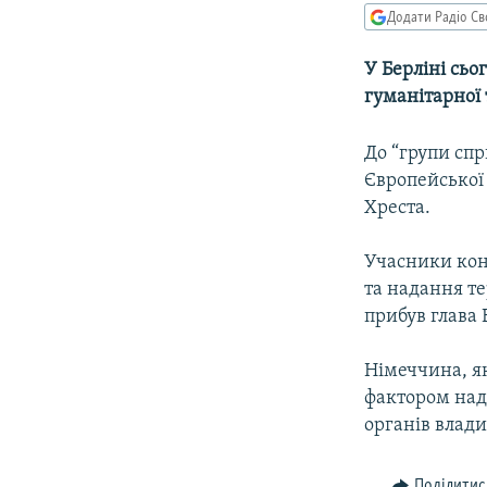
МУЛЬТИМЕДІА
Додати Радіо Св
ФОТО
У Берліні сь
СПЕЦПРОЄКТИ
гуманітарної
ПОДКАСТИ
До “групи спр
Європейської
Хреста.
Учасники кон
та надання т
прибув глава 
Німеччина, як
фактором над
органів влади 
Поділитис