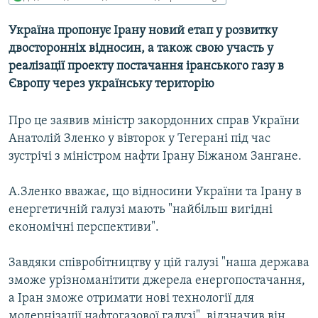
МУЛЬТИМЕДІА
Україна пропонує Ірану новий етап у розвитку
ФОТО
двосторонніх відносин, а також свою участь у
СПЕЦПРОЄКТИ
реалізації проекту постачання іранського газу в
Європу через українську територію
ПОДКАСТИ
Про це заявив міністр закордонних справ України
КРИМ РЕАЛІЇ
Анатолій Зленко у вівторок у Тегерані під час
РУС
зустрічі з міністром нафти Ірану Біжаном Зангане.
УКР
А.Зленко вважає, що відносини України та Ірану в
КТАТ
енергетичній галузі мають "найбільш вигідні
економічні перспективи".
ДОЛУЧАЙСЯ!
Завдяки співробітництву у цій галузі "наша держава
зможе урізноманітити джерела енергопостачання,
а Іран зможе отримати нові технології для
модернізації нафтогазової галузі", відзначив він.