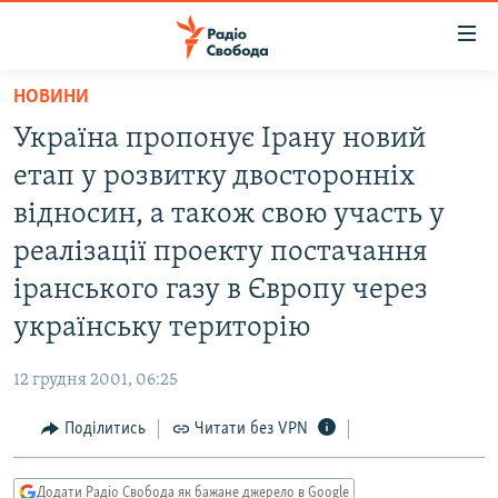
Доступність
посилання
Перейти
НОВИНИ
до
РАДІО СВОБОДА – 70 РОКІВ
Україна пропонує Ірану новий
основного
ВСЕ ЗА ДОБУ
матеріалу
етап у розвитку двосторонніх
СТАТТІ
Перейти
відносин, а також свою участь у
до
ВІЙНА
ПОЛІТИКА
реалізації проекту постачання
основної
РОСІЙСЬКА «ФІЛЬТРАЦІЯ»
ЕКОНОМІКА
навігації
іранського газу в Європу через
Перейти
ДОНБАС.РЕАЛІЇ
СУСПІЛЬСТВО
українську територію
до
КРИМ.РЕАЛІЇ
КУЛЬТУРА
пошуку
12 грудня 2001, 06:25
ТИ ЯК?
СПОРТ
Поділитись
Читати без VPN
СХЕМИ
УКРАЇНА
КИТАЙ.ВИКЛИКИ
СВІТ
Додати Радіо Свобода як бажане джерело в Google