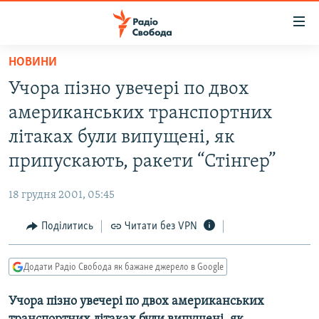
Доступність
посилання
Перейти
НОВИНИ
до
РАДІО СВОБОДА – 70 РОКІВ
Учора пізно увечері по двох
основного
ВСЕ ЗА ДОБУ
матеріалу
американських транспортних
СТАТТІ
Перейти
літаках були випущені, як
до
ВІЙНА
ПОЛІТИКА
припускають, ракети “Стінгер”
основної
РОСІЙСЬКА «ФІЛЬТРАЦІЯ»
ЕКОНОМІКА
навігації
18 грудня 2001, 05:45
Перейти
ДОНБАС.РЕАЛІЇ
СУСПІЛЬСТВО
до
Поділитись
Читати без VPN
КРИМ.РЕАЛІЇ
КУЛЬТУРА
пошуку
ТИ ЯК?
СПОРТ
Додати Радіо Свобода як бажане джерело в Google
СХЕМИ
УКРАЇНА
Учора пізно увечері по двох американських
КИТАЙ.ВИКЛИКИ
СВІТ