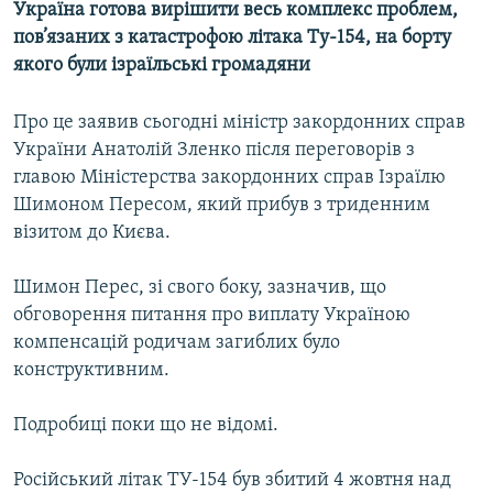
Україна готова вирішити весь комплекс проблем,
МУЛЬТИМЕДІА
пов’язаних з катастрофою літака Ту-154, на борту
ФОТО
якого були ізраїльські громадяни
СПЕЦПРОЄКТИ
Про це заявив сьогодні міністр закордонних справ
ПОДКАСТИ
України Анатолій Зленко після переговорів з
главою Міністерства закордонних справ Ізраїлю
КРИМ РЕАЛІЇ
Шимоном Пересом, який прибув з триденним
РУС
візитом до Києва.
УКР
Шимон Перес, зі свого боку, зазначив, що
КТАТ
обговорення питання про виплату Україною
компенсацій родичам загиблих було
ДОЛУЧАЙСЯ!
конструктивним.
Подробиці поки що не відомі.
Російський літак ТУ-154 був збитий 4 жовтня над