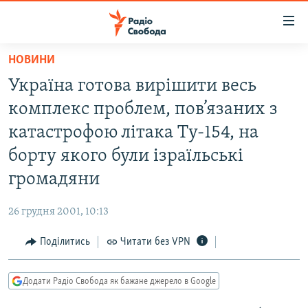
Доступність
посилання
Перейти
НОВИНИ
до
РАДІО СВОБОДА – 70 РОКІВ
Україна готова вирішити весь
основного
ВСЕ ЗА ДОБУ
матеріалу
комплекс проблем, пов’язаних з
СТАТТІ
Перейти
катастрофою літака Ту-154, на
до
ВІЙНА
ПОЛІТИКА
борту якого були ізраїльські
основної
РОСІЙСЬКА «ФІЛЬТРАЦІЯ»
ЕКОНОМІКА
навігації
громадяни
Перейти
ДОНБАС.РЕАЛІЇ
СУСПІЛЬСТВО
до
26 грудня 2001, 10:13
КРИМ.РЕАЛІЇ
КУЛЬТУРА
пошуку
Поділитись
Читати без VPN
ТИ ЯК?
СПОРТ
СХЕМИ
УКРАЇНА
Додати Радіо Свобода як бажане джерело в Google
КИТАЙ.ВИКЛИКИ
СВІТ