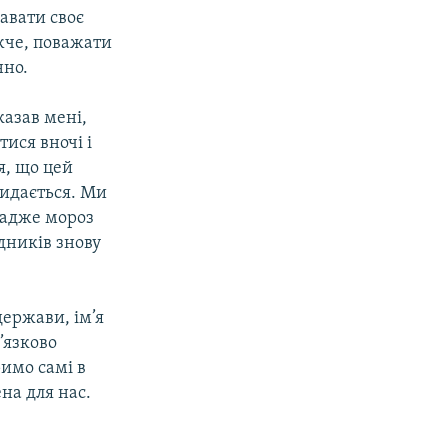
давати своє
жче, поважати
нно.
азав мені,
ися вночі і
я, що цей
видається. Ми
 адже мороз
ядників знову
держави, ім’я
’язково
римо самі в
ена для нас.