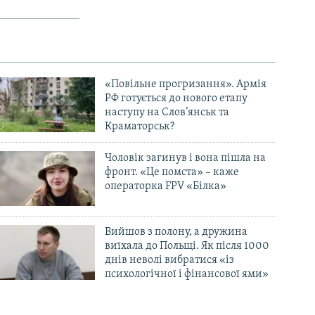
«Повільне прогризання». Армія
РФ готується до нового етапу
наступу на Слов’янськ та
Краматорськ?
Чоловік загинув і вона пішла на
фронт. «Це помста» – каже
операторка FPV «Білка»
Вийшов з полону, а дружина
виїхала до Польщі. Як після 1000
днів неволі вибратися «із
психологічної і фінансової ями»