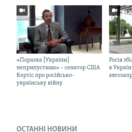
«Поразка [України]
Росія зб
неприпустима» – сенатор США
в Україн
Кертіс про російсько-
автозапр
українську війну
ОСТАННІ НОВИНИ