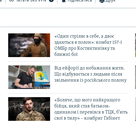
ь
Читати без VPN
Підписатись
Друк
«Один стріляє в себе, а двоє
здаються в полон»: комбат 157-ї
ОМБр про Костянтинівку та
ближні бої
Від ейфорії до небажання жити.
Що відбувається з людьми після
в
звільнення із російського полону
«Боляче, що мого найкращого
бійця, який став батьком-
одинаком і перевівся в ТЦК, б’ють
свої в тилу» – комбриг Габінет