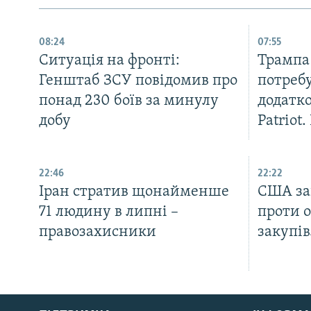
08:24
07:55
Ситуація на фронті:
Трампа
Генштаб ЗСУ повідомив про
потребу
понад 230 боїв за минулу
додатко
добу
Patriot.
22:46
22:22
Іран стратив щонайменше
США за
71 людину в липні –
проти о
правозахисники
закупів
КРИМ РЕАЛІЇ
РУС