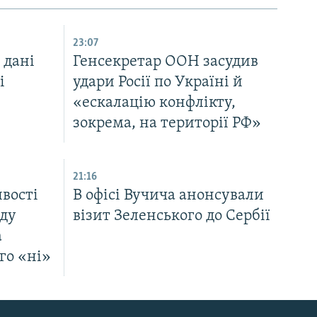
23:07
 дані
Генсекретар ООН засудив
і
удари Росії по Україні й
«ескалацію конфлікту,
зокрема, на території РФ»
21:16
вості
В офісі Вучича анонсували
аду
візит Зеленського до Сербії
а
го «ні»