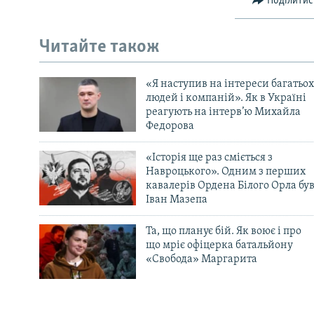
Поділитис
Читайте також
«Я наступив на інтереси багатьох
людей і компаній». Як в Україні
реагують на інтерв’ю Михайла
Федорова
«Історія ще раз сміється з
Навроцького». Одним з перших
кавалерів Ордена Білого Орла бу
Іван Мазепа
Та, що планує бій. Як воює і про
що мріє офіцерка батальйону
«Свобода» Маргарита