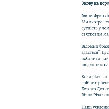
МУЛЬТИМЕДІА
Знову на поро
ФОТО
Івано-Франківс
СПЕЦПРОЄКТИ
Ми вкотре чек
ПОДКАСТИ
сутність у чо
святковим мар
Відомий браз
здається”. Ці
побачити найг
щоденним пли
Коли рідзвяні
срібних рідзв
Божого Дитятк
Вічна Різдвян
Наші уявлення