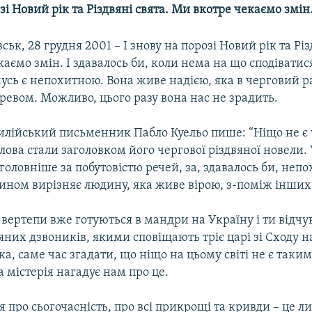
зі Новий рік та Різдвяні свята. Ми вкотре чекаємо змі
ьк, 28 грудня 2001 – І знову на порозі Новий рік та Різ
аємо змін. І здавалось би, коли нема на що сподіватис
мусь є непохитною. Вона живе надією, яка в черговий 
евом. Можливо, цього разу вона нас не зрадить.
илійський письменник Пабло Куельо пише: “Ніщо не є
 слова стали заголовком його чергової різдвяної новели.
оловніше за побутовістю речей, за, здавалось би, неп
ном вирізняє людину, яка живе вірою, з-поміж інших
 вертепи вже готуються в мандри на Україну і ти відч
яних дзвоників, якими сповіщають тріє царі зі Сходу
а, саме час згадати, що ніщо на цьому світі не є таким,
а містерія нагадує нам про це.
 про сьогочасність, про всі прикрощі та кривди – це 