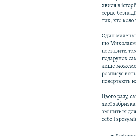
хвиля в історі
серце безнад
тих, хто коло
Один маленьк
що Миколаєм 
поставити том
подарунок сам
лише можемо 
розписує вікн
повертають на
Цього разу, с
якої забризка
зміниться для
себе і зрозум