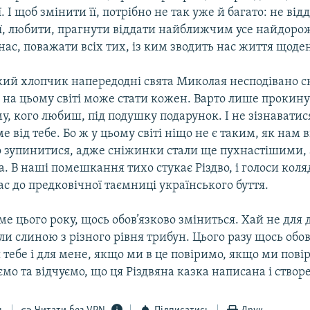
ї. І щоб змінити її, потрібно не так уже й багато: не від
ії, любити, прагнути віддати найближчим усе найдоро
 нас, поважати всіх тих, із ким зводить нас життя щоде
ий хлопчик напередодні свята Миколая несподівано ск
на цьому світі може стати кожен. Варто лише прокинут
у, кого любиш, під подушку подарунок. І не зізнаватис
е від тебе. Бо ж у цьому світі ніщо не є таким, як нам 
зупинитися, адже сніжинки стали ще пухнастішими,
а. В наші помешкання тихо стукає Різдво, і голоси кол
с до предковічної таємниці українського буття.
аме цього року, щось обов’язково зміниться. Хай не для 
ли слиною з різного рівня трибун. Цього разу щось обов
 тебе і для мене, якщо ми в це повіримо, якщо ми пові
іємо та відчуємо, що ця Різдвяна казка написана і створ