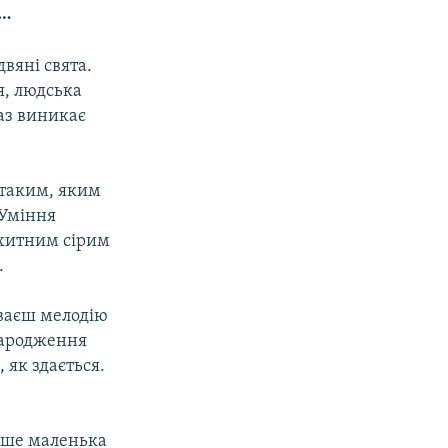
н…
двяні свята.
я, людська
раз виникає
 таким, яким
 Уміння
охитним сірим
.
уваєш мелодію
 народження
 як здається.
лише маленька