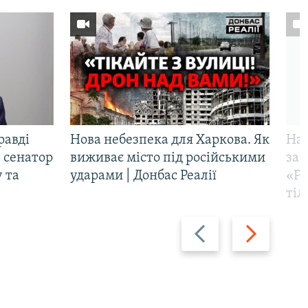
равді
Нова небезпека для Харкова. Як
Наш
 сенатор
виживає місто під російськими
заг
 та
ударами | Донбас Реалії
«Ри
тіл
Назад
Вперед