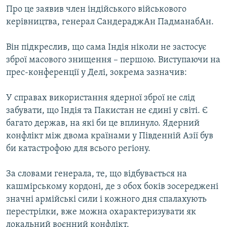
Про це заявив член індійського військового
МУЛЬТИМЕДІА
керівництва, генерал СандераджАн ПадманабАн.
ФОТО
СПЕЦПРОЄКТИ
Він підкреслив, що сама Індія ніколи не застосує
зброї масового знищення – першою. Виступаючи на
ПОДКАСТИ
прес-конференції у Делі, зокрема зазначив:
КРИМ РЕАЛІЇ
У справах використання ядерної зброї не слід
РУС
забувати, що Індія та Пакистан не єдині у світі. Є
УКР
багато держав, на які би це вплинуло. Ядерний
конфлікт між двома країнами у Південній Азії був
КТАТ
би катастрофою для всього регіону.
ДОЛУЧАЙСЯ!
За словами генерала, те, що відбувається на
кашмірському кордоні, де з обох боків зосереджені
значні армійські сили і кожного дня спалахують
перестрілки, вже можна охарактеризувати як
локальний воєнний конфлікт.