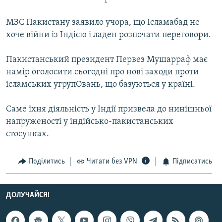
Усі сайти RFE/RL
МЗС Пакистану заявило учора, що Ісламабад не
хоче війни із Індією і ладен розпочати переговори.
Пакистанський президент Первез Мушарраф має
намір оголосити сьогодні про нові заходи проти
ісламських угрупОвань, що базуються у країні.
Саме їхня діяльність у Індії призвела до нинішньої
напруженості у індійсько-пакистанських
стосунках.
Поділитись
Читати без VPN
Підписатись
ДОЛУЧАЙСЯ!