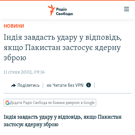
Доступність
посилання
Перейти
НОВИНИ
до
РАДІО СВОБОДА – 70 РОКІВ
Індія завдасть удару у відповідь,
основного
ВСЕ ЗА ДОБУ
матеріалу
якщо Пакистан застосує ядерну
СТАТТІ
Перейти
зброю
до
ВІЙНА
ПОЛІТИКА
основної
11 січня 2002, 09:16
РОСІЙСЬКА «ФІЛЬТРАЦІЯ»
ЕКОНОМІКА
навігації
Перейти
Поділитись
Читати без VPN
ДОНБАС.РЕАЛІЇ
СУСПІЛЬСТВО
до
КРИМ.РЕАЛІЇ
КУЛЬТУРА
пошуку
Додати Радіо Свобода як бажане джерело в Google
ТИ ЯК?
СПОРТ
Індія завдасть удару у відповідь, якщо Пакистан
СХЕМИ
УКРАЇНА
застосує ядерну зброю
КИТАЙ.ВИКЛИКИ
СВІТ