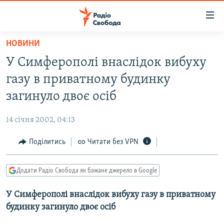
Доступність
посилання
Перейти
НОВИНИ
до
РАДІО СВОБОДА – 70 РОКІВ
У Симферополі внаслідок вибуху
основного
ВСЕ ЗА ДОБУ
матеріалу
газу в приватному будинку
СТАТТІ
Перейти
загинуло двоє осіб
до
ВІЙНА
ПОЛІТИКА
основної
14 січня 2002, 04:13
РОСІЙСЬКА «ФІЛЬТРАЦІЯ»
ЕКОНОМІКА
навігації
Перейти
Поділитись
Читати без VPN
ДОНБАС.РЕАЛІЇ
СУСПІЛЬСТВО
до
КРИМ.РЕАЛІЇ
КУЛЬТУРА
пошуку
Додати Радіо Свобода як бажане джерело в Google
ТИ ЯК?
СПОРТ
У Симферополі внаслідок вибуху газу в приватному
СХЕМИ
УКРАЇНА
будинку загинуло двоє осіб
КИТАЙ.ВИКЛИКИ
СВІТ