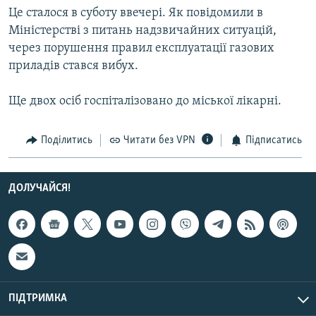
Це сталося в суботу ввечері. Як повідомили в
МУЛЬТИМЕДІА
Міністерстві з питань надзвичайних ситуацій,
ФОТО
через порушення правил експлуатації газових
СПЕЦПРОЄКТИ
приладів стався вибух.
ПОДКАСТИ
Ще двох осіб госпіталізовано до міської лікарні.
КРИМ РЕАЛІЇ
Поділитись
Читати без VPN
Підписатись
РУС
УКР
ДОЛУЧАЙСЯ!
КТАТ
ДОЛУЧАЙСЯ!
ПІДТРИМКА