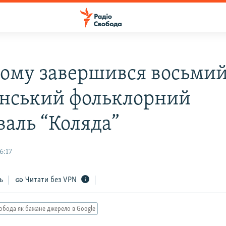
ному завершився восьми
янський фольклорний
валь “Коляда”
6:17
ь
Читати без VPN
обода як бажане джерело в Google