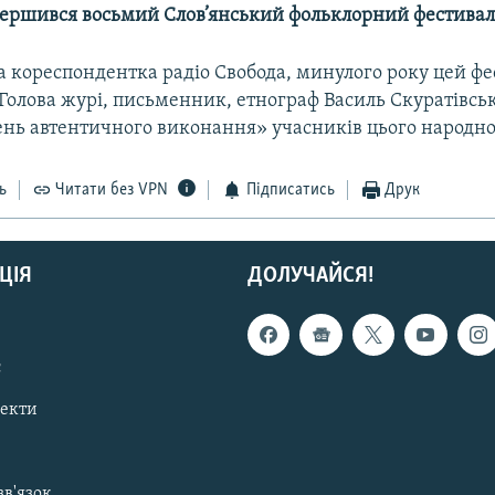
вершився восьмий Слов’янський фольклорний фестивал
 кореспондентка радіо Свобода, минулого року цей фе
Голова журі, письменник, етнограф Василь Скуратівсь
ень автентичного виконання» учасників цього народног
ь
Читати без VPN
Підписатись
Друк
ЦІЯ
ДОЛУЧАЙСЯ!
с
пекти
зв'язок