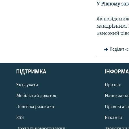
МУЛЬТИМЕДІА
У Рівному за
ФОТО
Як повідомила
СПЕЦПРОЄКТИ
мандрівним. 
ПОДКАСТИ
«високий рів
Поділитис
КРИМ РЕАЛІЇ
ПІДТРИМКА
ІНФОРМА
РУС
Як слухати
Про нас
УКР
Мобільний додаток
Наш кодек
КТАТ
Поштова розсилка
Правові ас
ДОЛУЧАЙСЯ!
RSS
Вакансії
Правила коментування
Зворотний 