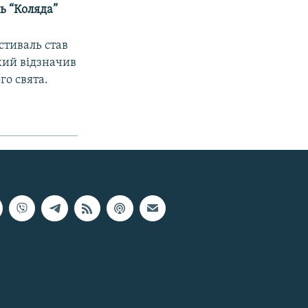
ь “Коляда”
стиваль став
кий відзначив
о свята.