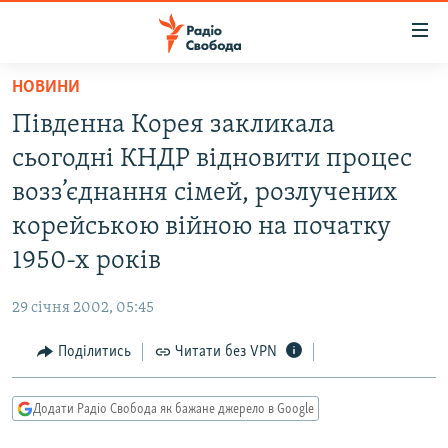
Доступність
посилання
Перейти
НОВИНИ
до
РАДІО СВОБОДА – 70 РОКІВ
Південна Корея закликала
основного
ВСЕ ЗА ДОБУ
матеріалу
сьогодні КНДР відновити процес
СТАТТІ
Перейти
возз’єднання сімей, розлучених
до
ВІЙНА
ПОЛІТИКА
корейською війною на початку
основної
РОСІЙСЬКА «ФІЛЬТРАЦІЯ»
ЕКОНОМІКА
навігації
1950-х років
Перейти
ДОНБАС.РЕАЛІЇ
СУСПІЛЬСТВО
до
29 січня 2002, 05:45
КРИМ.РЕАЛІЇ
КУЛЬТУРА
пошуку
Поділитись
Читати без VPN
ТИ ЯК?
СПОРТ
СХЕМИ
УКРАЇНА
Додати Радіо Свобода як бажане джерело в Google
КИТАЙ.ВИКЛИКИ
СВІТ