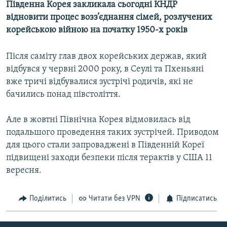
Південна Корея закликала сьогодні КНДР
МУЛЬТИМЕДІА
відновити процес возз’єднання сімей, розлучених
ФОТО
корейською війною на початку 1950-х років
СПЕЦПРОЄКТИ
Після саміту глав двох корейських держав, який
ПОДКАСТИ
відбувся у червні 2000 року, в Сеулі та Пхеньяні
вже тричі відбувалися зустрічі родичів, які не
КРИМ РЕАЛІЇ
бачились понад півстоліття.
РУС
Але в жовтні Північна Корея відмовилась від
УКР
подальшого проведення таких зустрічей. Приводом
КТАТ
для цього стали запроваджені в Південній Кореї
підвищені заходи безпеки після терактів у США 11
ДОЛУЧАЙСЯ!
вересня.
Поділитись
Читати без VPN
Підписатись