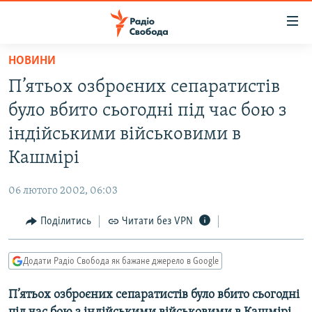
Доступність
посилання
Перейти
НОВИНИ
до
РАДІО СВОБОДА – 70 РОКІВ
П’ятьох озброєних сепаратистів
основного
ВСЕ ЗА ДОБУ
матеріалу
було вбито сьогодні під час бою з
СТАТТІ
Перейти
індійськими військовими в
до
ВІЙНА
ПОЛІТИКА
Кашмірі
основної
РОСІЙСЬКА «ФІЛЬТРАЦІЯ»
ЕКОНОМІКА
навігації
06 лютого 2002, 06:03
Перейти
ДОНБАС.РЕАЛІЇ
СУСПІЛЬСТВО
до
Поділитись
Читати без VPN
КРИМ.РЕАЛІЇ
КУЛЬТУРА
пошуку
ТИ ЯК?
СПОРТ
Додати Радіо Свобода як бажане джерело в Google
СХЕМИ
УКРАЇНА
П’ятьох озброєних сепаратистів було вбито сьогодні
КИТАЙ.ВИКЛИКИ
СВІТ