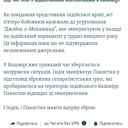
під час бою з індійськими військовими в Кашмірі
МУЛЬТИМЕДІА
Як повідомив представник індійської армії, всі
ФОТО
п’ятеро бойовиків належали до угруповання
СПЕЦПРОЄКТИ
“Джайш-е-Мохаммад”, яке звинувачують у нападі
ПОДКАСТИ
на індійський парламент у грудні минулого року.
Ця інформація поки що не підтверджена
незалежними джерелами.
КРИМ РЕАЛІЇ
РУС
У Кашмірі вже тривалий час зберігається
УКР
напружена ситуація. Індія звинувачує Пакистан у
підготовці збройних сепаратистських груп, які
КТАТ
пробираються на територію індійського Кашміру.
Пакистан відкидає ці звинувачення.
ДОЛУЧАЙСЯ!
І Індія, і Пакистан мають ядерну зброю.
Поділитись
Читати без VPN
Підписатись