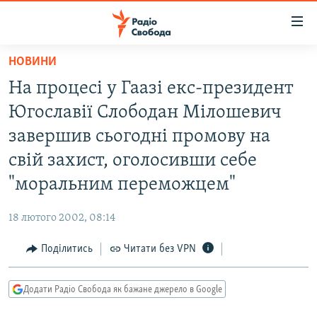
Доступність
посилання
Перейти
НОВИНИ
до
РАДІО СВОБОДА – 70 РОКІВ
На процесі у Гаазі екс-президент
основного
ВСЕ ЗА ДОБУ
матеріалу
Югославії Слободан Мілошевич
СТАТТІ
Перейти
завершив сьогодні промову на
до
ВІЙНА
ПОЛІТИКА
свій захист, оголосивши себе
основної
РОСІЙСЬКА «ФІЛЬТРАЦІЯ»
ЕКОНОМІКА
навігації
"моральним переможцем"
Перейти
ДОНБАС.РЕАЛІЇ
СУСПІЛЬСТВО
до
18 лютого 2002, 08:14
КРИМ.РЕАЛІЇ
КУЛЬТУРА
пошуку
Поділитись
Читати без VPN
ТИ ЯК?
СПОРТ
СХЕМИ
УКРАЇНА
Додати Радіо Свобода як бажане джерело в Google
КИТАЙ.ВИКЛИКИ
СВІТ