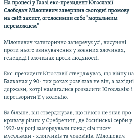
На процесі у Гаазі екс-президент Югославії
МУЛЬТИМЕДІА
Слободан Мілошевич завершив сьогодні промову
ФОТО
на свій захист, оголосивши себе "моральним
переможцем"
СПЕЦПРОЄКТИ
ПОДКАСТИ
Мілошевич категорично заперечує усі, висунені
проти нього звинувачення у воєнних злочинах,
КРИМ РЕАЛІЇ
геноциді і злочинах проти людяності.
РУС
Екс-президент Югославії стверджував, що війну на
УКР
Балканах у 90- тих роках розв’язав не він, а західні
КТАТ
держави, котрі намагалися розвалити Югославію і
перетворити її у колонію.
ДОЛУЧАЙСЯ!
Ба більше, він стверджував, що нічого не знав про
криваву різню у Сребрениці, де боснійські серби у
1992-му році замордували понад сім тисяч
мусульман - хлопчиків та чоловіків. Мілошевич