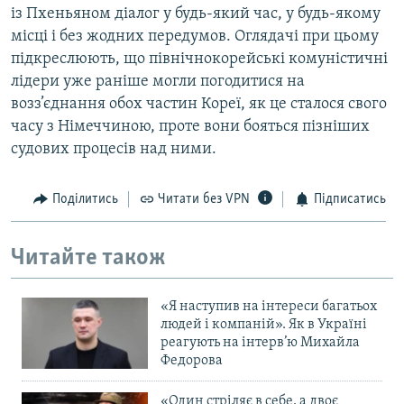
із Пхеньяном діалог у будь-який час, у будь-якому
місці і без жодних передумов. Оглядачі при цьому
підкреслюють, що північнокорейські комуністичні
лідери уже раніше могли погодитися на
возз’єднання обох частин Кореї, як це сталося свого
часу з Німеччиною, проте вони бояться пізніших
судових процесів над ними.
Поділитись
Читати без VPN
Підписатись
Читайте також
«Я наступив на інтереси багатьох
людей і компаній». Як в Україні
реагують на інтерв’ю Михайла
Федорова
«Один стріляє в себе, а двоє