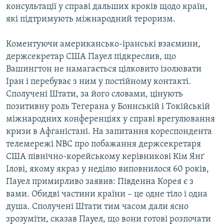
консультації у справі дальших кроків щодо країн,
які підтримують міжнародний тероризм.
Коментуючи американсько-іранські взаємини,
держсекретар США Пауел підкреслив, що
Вашингтон не намагається цілковито ізолювати
Іран і перебуває з ним у постійному контакті.
Сполучені Штати, за його словами, цінують
позитивну роль Тегерана у Боннській і Токійській
міжнародних конференціях у справі врегулювання
кризи в Афганістані. На запитання кореспондента
телемережі NBC про побажання держсекретаря
США північно-корейському керівникові Кім Янґ
Ілові, якому якраз у неділю виповнилося 60 років,
Пауел примирливо заявив: Південна Корея є з
вами. Обидві частини країни – це одне тіло і одна
душа. Сполучені Штати тим часом дали ясно
зрозуміти, сказав Пауел, що вони готові розпочати