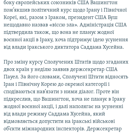
боку європейських союзників США Вашингтон
МУЛЬТИМЕДІА
пом’якшив політичний курс щодо Ірану і Північної
ФОТО
Кореї, які, разом з Іраком, президент США Буш
нещодавно назвав «віссю зла». Адміністрація США
СПЕЦПРОЄКТИ
підтвердила також, що вона не планує жодної
ПОДКАСТИ
воєнної акції в Іраку, хоча підтримує ідею усунення
від влади іракського диктатора Саддама Хусейна.
КРИМ РЕАЛІЇ
РУС
Про зміну курсу Сполучених Штатів щодо згаданих
двох країн у неділю заявив держсекретар США
УКР
Пауел. За його словами, Сполучені Штати відносять
КТАТ
Іран і Північну Корею до окремої категорії і
сподіваються нав’язати з ними діалог. Проте він
ДОЛУЧАЙСЯ!
підкреслив, що Вашингтон, хоча не планує в Іраку
жодної воєнної акції, і далі наполягає на усуненні
від влади режиму Саддама Хусейна, який
відмовляється допустити на іракські військові
об’єкти міжнародних інспекторів. Держсекретар