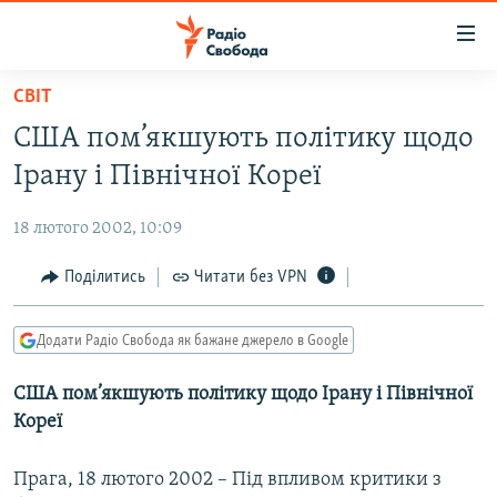
Доступність
посилання
Перейти
СВІТ
до
РАДІО СВОБОДА – 70 РОКІВ
США пом’якшують політику щодо
основного
ВСЕ ЗА ДОБУ
матеріалу
Ірану і Північної Кореї
СТАТТІ
Перейти
до
18 лютого 2002, 10:09
ВІЙНА
ПОЛІТИКА
основної
РОСІЙСЬКА «ФІЛЬТРАЦІЯ»
Поділитись
Читати без VPN
ЕКОНОМІКА
навігації
Перейти
ДОНБАС.РЕАЛІЇ
СУСПІЛЬСТВО
до
Додати Радіо Свобода як бажане джерело в Google
КРИМ.РЕАЛІЇ
КУЛЬТУРА
пошуку
США пом’якшують політику щодо Ірану і Північної
ТИ ЯК?
СПОРТ
Кореї
СХЕМИ
УКРАЇНА
КИТАЙ.ВИКЛИКИ
Прага, 18 лютого 2002 – Під впливом критики з
СВІТ