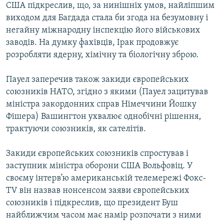
США підкреслив, що, за нинішніх умов, найліпшим
Усі сайти RFE/RL
виходом для Багдада стала би згода на безумовну і
негайну міжнародну інспекцію його військових
заводів. На думку фахівців, Ірак продовжує
розробляти ядерну, хімічну та біологічну зброю.
Пауел заперечив також закиди європейських
союзників НАТО, згідно з якими (Пауел зацитував
міністра закордонних справ Німеччини Йошку
Фiшера) Вашингтон ухвалює однобічні рішення,
трактуючи союзників, як сателітів.
Закиди європейських союзників спростував і
заступник міністра оборони США Вольфовіц. У
своєму інтерв’ю американській телемережі Фокс-
ТV він назвав нонсенсом заяви європейських
союзників і підкреслив, що президент Буш
найближчим часом має намір розпочати з ними