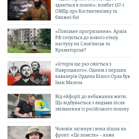
здаються в полон»: комбат 157-ї
ОМБр про Костянтинівку та
ближні бої
«Повільне прогризання». Армія
РФ готується до нового етапу
наступу на Слов’янськ та
Краматорськ?
«Історія ще раз сміється з
Навроцького». Одним з перших
кавалерів Ордена Білого Орла був
Іван Мазепа
Від ейфорії до небажання жити.
Що відбувається з людьми після
звільнення із російського полону
Чоловік загинув і вона пішла на
фронт. «Це помста» – каже