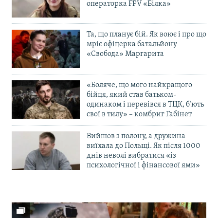
операторка FPV «Білка»
Та, що планує бій. Як воює і про що
мріє офіцерка батальйону
«Свобода» Маргарита
«Боляче, що мого найкращого
бійця, який став батьком-
одинаком і перевівся в ТЦК, б’ють
свої в тилу» – комбриг Габінет
Вийшов з полону, а дружина
виїхала до Польщі. Як після 1000
днів неволі вибратися «із
психологічної і фінансової ями»