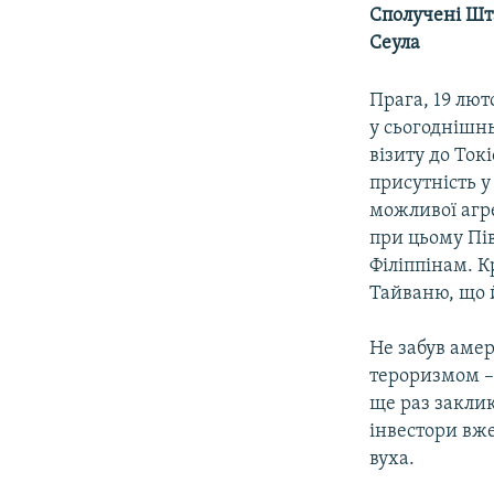
МУЛЬТИМЕДІА
Сполучені Шта
ФОТО
Сеула
СПЕЦПРОЄКТИ
Прага, 19 лют
ПОДКАСТИ
у сьогоднішнь
візиту до Ток
присутність у
можливої агр
при цьому Пів
Філіппінам. К
Тайваню, що й
Не забув амер
тероризмом – 
ще раз закли
інвестори вже
вуха.