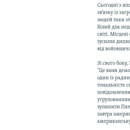
Сьогодні з яп
зв‘язку із за
людей таки з
Білий дім нед
світі. Місцев
зусилля дипло
від войовнич
Зі свого бок
"Це вияв демо
один із радни
тональність с
повідомлення
угрупованнями
зупинити Пхе
завтра амери
американську