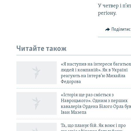
У четвер і п’
регіону.
Поділитис
КРИМ РЕАЛІЇ
РУС
Читайте також
УКР
КТАТ
«Я наступив на інтереси багатьох
людей і компаній». Як в Україні
реагують на інтерв’ю Михайла
ДОЛУЧАЙСЯ!
Федорова
«Історія ще раз сміється з
Навроцького». Одним з перших
кавалерів Ордена Білого Орла бу
Іван Мазепа
Усі сайти RFE/RL
Та, що планує бій. Як воює і про