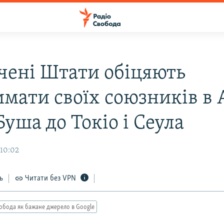
чені Штати обіцяють
мати своїх союзників в А
Буша до Токіо і Сеула
 10:02
ь
Читати без VPN
обода як бажане джерело в Google