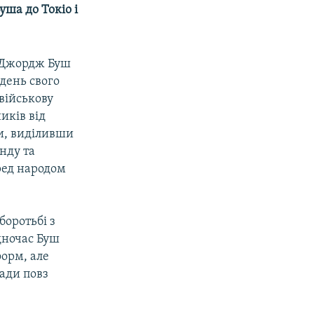
уша до Токіо і
в Джордж Буш
день свого
 військову
иків від
и, виділивши
нду та
еред народом
боротьбі з
одночас Буш
орм, але
ради повз