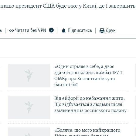
ятницю президент США буде вже у Китаї, де і завершить 
ь
Читати без VPN
Підписатись
Друк
«Один стріляє в себе, а двоє
здаються в полон»: комбат 157-ї
ОМБр про Костянтинівку та
ближні бої
Від ейфорії до небажання жити.
Що відбувається з людьми після
в
звільнення із російського полону
«Боляче, що мого найкращого