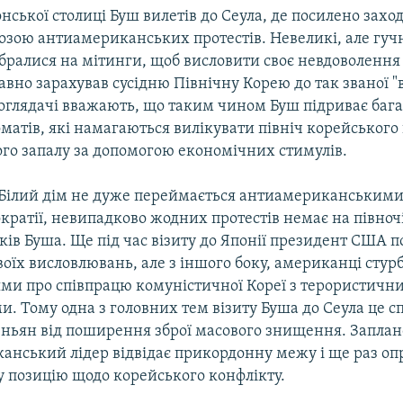
онської столиці Буш вилетів до Сеула, де посилено захо
грозою антиамериканських протестів. Невеликі, але гуч
ібралися на мітинги, щоб висловити своє невдоволення
авно зарахував сусідню Північну Корею до так званої "ві
і оглядачі вважають, що таким чином Буш підриває бага
матів, які намагаються вилікувати північ корейського
ого запалу за допомогою економічних стимулів.
у, Білий дім не дуже переймається антиамериканським
кратії, невипадково жодних протестів немає на півночі
ків Буша. Ще під час візиту до Японії президент США 
воїх висловлювань, але з іншого боку, американці стур
ми про співпрацю комуністичної Кореї з терористичн
. Тому одна з головних тем візиту Буша до Сеула це с
ньян від поширення зброї масового знищення. Заплан
канський лідер відвідає прикордонну межу і ще раз о
 позицію щодо корейського конфлікту.