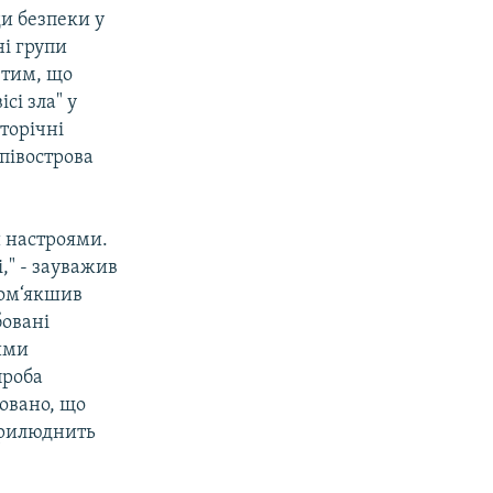
ди безпеки у
ні групи
 тим, що
сі зла" у
торічні
 півострова
и настроями.
," - зауважив
пом‘якшив
бовані
ими
проба
овано, що
прилюднить