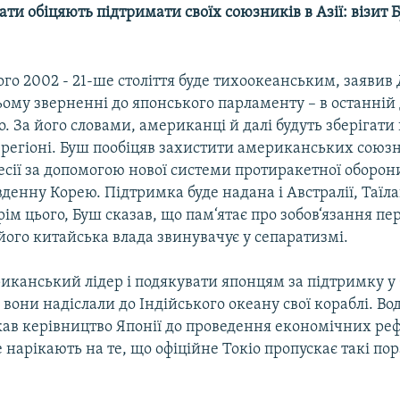
ти обіцяють підтримати своїх союзників в Азії: візит Б
ого 2002 - 21-ше століття буде тихоокеанським, заяви
ому зверненні до японського парламенту – в останній 
іо. За його словами, американці й далі будуть зберігати
 регіоні. Буш пообіцяв захистити американських союзн
есії за допомогою нової системи протиракетної оборон
денну Корею. Підтримка буде надана і Австралії, Таїла
рім цього, Буш сказав, що пам‘ятає про зобов‘язання п
ого китайська влада звинувачує у сепаратизмі.
иканський лідер і подякувати японцям за підтримку у 
вони надіслали до Індійського океану свої кораблі. В
кав керівництво Японії до проведення економічних реф
 нарікають на те, що офіційне Токіо пропускає такі по