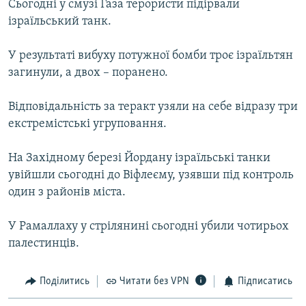
Сьогодні у смузі Газа терористи підірвали
Усі сайти RFE/RL
ізраїльський танк.
У результаті вибуху потужної бомби троє ізраїльтян
загинули, а двох – поранено.
Відповідальність за теракт узяли на себе відразу три
екстремістські угруповання.
На Західному березі Йордану ізраїльські танки
увійшли сьогодні до Віфлеєму, узявши під контроль
один з районів міста.
У Рамаллаху у стрілянині сьогодні убили чотирьох
палестинців.
Поділитись
Читати без VPN
Підписатись