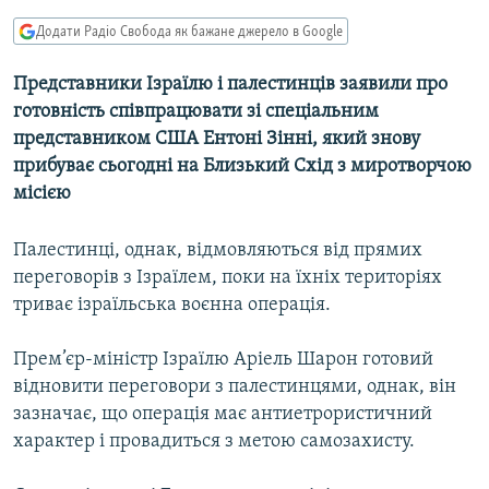
МУЛЬТИМЕДІА
Додати Радіо Свобода як бажане джерело в Google
ФОТО
Представники Ізраїлю і палестинців заявили про
СПЕЦПРОЄКТИ
готовність співпрацювати зі спеціальним
ПОДКАСТИ
представником США Ентоні Зінні, який знову
прибуває сьогодні на Близький Схід з миротворчою
місією
КРИМ РЕАЛІЇ
РУС
Палестинці, однак, відмовляються від прямих
УКР
переговорів з Ізраїлем, поки на їхніх територіях
КТАТ
триває ізраїльська воєнна операція.
Прем’єр-міністр Ізраїлю Аріель Шарон готовий
ДОЛУЧАЙСЯ!
відновити переговори з палестинцями, однак, він
зазначає, що операція має антиетрористичний
характер і провадиться з метою самозахисту.