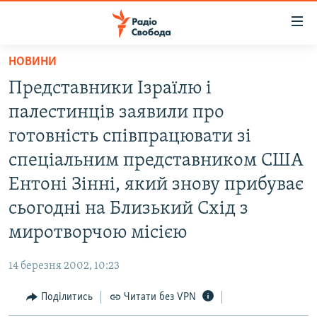
Доступність
посилання
Перейти
НОВИНИ
до
РАДІО СВОБОДА – 70 РОКІВ
Представники Ізраїлю і
основного
ВСЕ ЗА ДОБУ
матеріалу
палестинців заявили про
СТАТТІ
Перейти
готовність співпрацювати зі
до
ВІЙНА
ПОЛІТИКА
спеціальним представником США
основної
РОСІЙСЬКА «ФІЛЬТРАЦІЯ»
ЕКОНОМІКА
навігації
Ентоні Зінні, який знову прибуває
Перейти
ДОНБАС.РЕАЛІЇ
СУСПІЛЬСТВО
сьогодні на Близький Схід з
до
КРИМ.РЕАЛІЇ
КУЛЬТУРА
миротворчою місією
пошуку
ТИ ЯК?
СПОРТ
14 березня 2002, 10:23
СХЕМИ
УКРАЇНА
Поділитись
Читати без VPN
КИТАЙ.ВИКЛИКИ
СВІТ