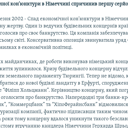
чної кон'юнктури в Німеччині спричинив першу серйо
ерезня 2002 - Спад економічної кон'юнктури в Німеччи
у жертву. Один із ведучих будівельних концернів краї
олосив про своє банкрутство. Ця компанія забезпечува
 усьому світі. Консервативна опозиція звинуватила уряд
милках в економічній політиці.
их майданчиках, де роботи виконував німецький конце
иття зупинилося. Кризу будівельного концерну відчули
ти земельного парламенту Тюрингії. Тепер не відомо, 
ратися до нової будівлі ландатгу в Ерфурті, споруджен
 “Філіпп Хольцманн”. Керівництво концерну, який погр
 оголосити про банкрутство. Напередодні три банки-к
нк”, “Коммерцбанк” та “ХіпоФерайнсбанк” відмовилися
туризації компанії, фактично підписавши таким чином
а роки тому концерну вдалося уникнути такого безслав
истому втручанню канцлера Німеччини Герхарда Шрьо