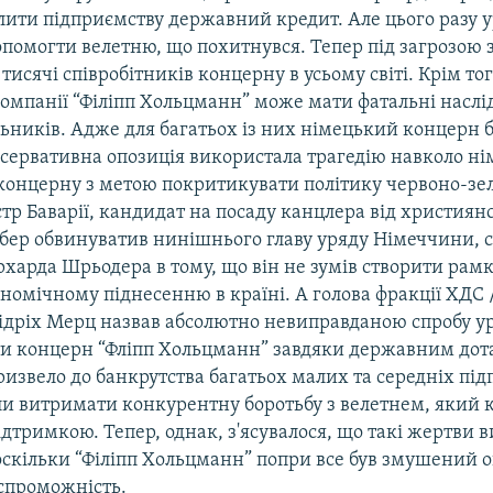
ілити підприємству державний кредит. Але цього разу 
опомогти велетню, що похитнувся. Тепер під загрозою 
тисячі співробітників концерну в усьому світі. Крім тог
компанії “Філіпп Хольцманн” може мати фатальні наслі
льників. Адже для багатьох із них німецький концерн 
нсервативна опозиція використала трагедію навколо ні
 концерну з метою покритикувати політику червоно-зел
тр Баварії, кандидат на посаду канцлера від християн
ер обвинуватив нинішнього главу уряду Німеччини, с
харда Шрьодера в тому, що він не зумів створити рамк
номічному піднесенню в країні. А голова фракції ХДС 
рідріх Мерц назвав абсолютно невиправданою спробу ур
ти концерн “Фліпп Хольцманн” завдяки державним дот
ризвело до банкрутства багатьох малих та середніх під
ли витримати конкурентну боротьбу з велетнем, який 
тримкою. Тепер, однак, з'ясувалося, що такі жертви 
скільки “Філіпп Хольцманн” попри все був змушений о
спроможність.