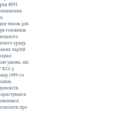
уряд ФРН
звільнення
о,
дки також для
був головним
мецького
еного уряду.
ських партій
оціал-
ові умови, які
/ ХСС у
яду 1999-го
аціям,
приємств.
користувався
виявилися
голосити про