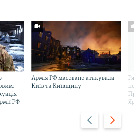
з
Армія РФ масовано атакувала
Рят
овим:
Київ та Київщину
пов
куація
Про
рмії РФ
Яр
Назад
Вперед