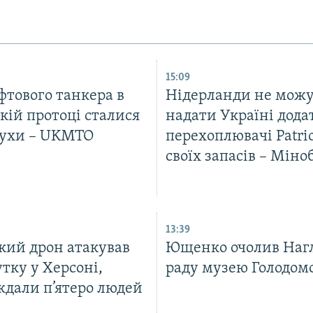
15:09
фтового танкера в
Нідерланди не мож
кій протоці сталися
надати Україні дода
бухи – UKMTO
перехоплювачі Patrio
своїх запасів – Мін
13:39
кий дрон атакував
Ющенко очолив Наг
тку у Херсоні,
раду музею Голодом
ждали п’ятеро людей