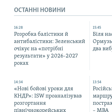
ОСТАННІ НОВИНИ
16:28
15:45
Розробка балістики й
Біля на
антибалістики: Зеленський
Ормузь
очікує на «потрібні
два ви
результати» у 2026-2027
роках
14:34
13:54
«Нові бойові уроки для
Російсь
КНДР»: ISW проаналізував
маршру
розгортання
постра
північнокорейських
– МВА