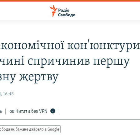
економічної кон'юнктури
чині спричинив першу
зну жертву
, 16:45
ь
Читати без VPN
обода як бажане джерело в Google