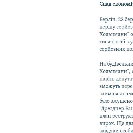
КИТАЙ.ВИКЛИКИ
Спад економі
МУЛЬТИМЕДІА
Берлін, 22 б
ФОТО
першу серйозн
СПЕЦПРОЄКТИ
Хольцманн” ог
тисячі осіб в
ПОДКАСТИ
серйозних по
На будівельн
Хольцманн”, ж
навіть депута
зможуть переб
займався саме
було змушено
“Дрезднер Ба
план реструк
вирок. Ще дв
завдяки особ