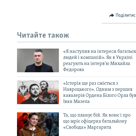
Поділитис
Читайте також
«Я наступив на інтереси багатьох
людей і компаній». Як в Україні
реагують на інтерв’ю Михайла
Федорова
«Історія ще раз сміється з
Навроцького». Одним з перших
кавалерів Ордена Білого Орла бу
Іван Мазепа
Та, що планує бій. Як воює і про
що мріє офіцерка батальйону
«Свобода» Маргарита