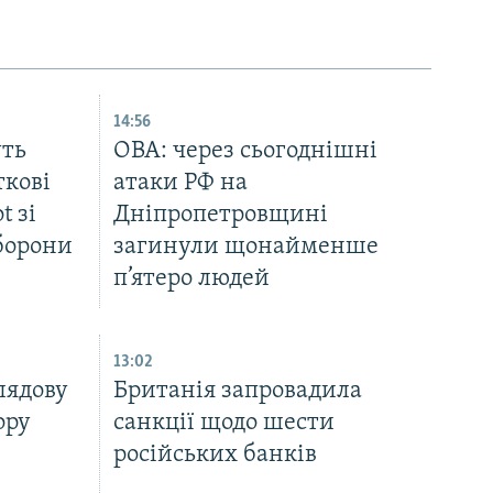
14:56
уть
ОВА: через сьогоднішні
ткові
атаки РФ на
t зі
Дніпропетровщині
оборони
загинули щонайменше
п’ятеро людей
13:02
лядову
Британія запровадила
ору
санкції щодо шести
російських банків