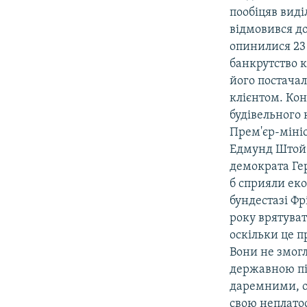
пообіцяв вид
відмовився д
опинилися 23 
банкрутство 
його постача
клієнтом. Ко
будівельного
Прем'єр-мініс
Едмунд Штойб
демократа Гер
б сприяли еко
бундестазі Ф
року врятува
оскільки це п
Вони не змог
державною під
даремними, о
свою неплато