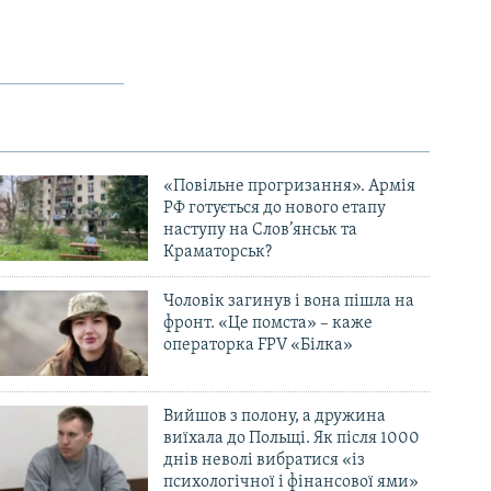
«Повільне прогризання». Армія
РФ готується до нового етапу
наступу на Слов’янськ та
Краматорськ?
Чоловік загинув і вона пішла на
фронт. «Це помста» – каже
операторка FPV «Білка»
Вийшов з полону, а дружина
виїхала до Польщі. Як після 1000
днів неволі вибратися «із
психологічної і фінансової ями»