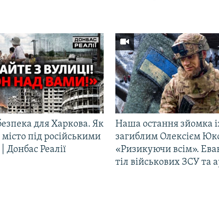
езпека для Харкова. Як
Наша остання зйомка і
 місто під російськими
загиблим Олексієм Юк
| Донбас Реалії
«Ризикуючи всім». Ева
тіл військових ЗСУ та а