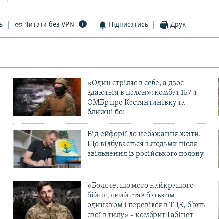
ь
Читати без VPN
Підписатись
Друк
«Один стріляє в себе, а двоє
здаються в полон»: комбат 157-ї
ОМБр про Костянтинівку та
ближні бої
Від ейфорії до небажання жити.
Що відбувається з людьми після
в
звільнення із російського полону
«Боляче, що мого найкращого
бійця, який став батьком-
одинаком і перевівся в ТЦК, б’ють
свої в тилу» – комбриг Габінет