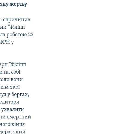
зну жертву
ні спричинив
ни “Філіпп
ла роботою 23
 ФРН у
рн “Філіпп
 на собі
коли вони
ням якої
уз у боргах,
редитори
 ухвалити
 їй смертний
ного кінця
дера, який