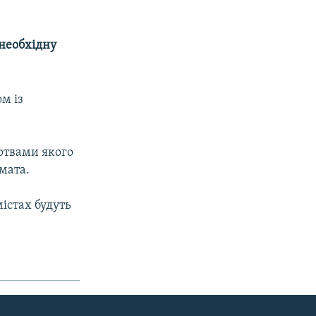
необхідну
м із
ертвами якого
мата.
істах будуть