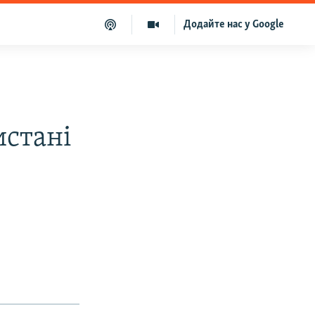
Додайте нас у Google
истані