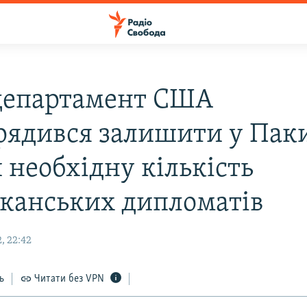
епартамент США
рядився залишити у Пак
 необхідну кількість
канських дипломатів
, 22:42
ь
Читати без VPN