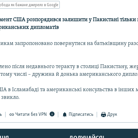
обода як бажане джерело в Google
ент США розпорядився залишити у Пакистані тільки 
ериканських дипломатів
никам запропоновано повернутися на батьківщину разо
ено після недавнього теракту в столиці Пакистану, ж
 у тому числі – дружина й донька американського дипло
А в Ісламабаді та американські консульства в інших м
 звикло.
ь
Читати без VPN
Підписатись
Друк