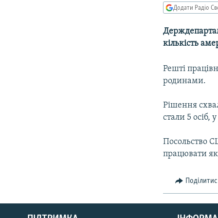
МУЛЬТИМЕДІА
Додати Радіо Св
ФОТО
Держдепартам
СПЕЦПРОЄКТИ
кількість ам
ПОДКАСТИ
Решті праців
родинами.
Рішення схвал
стали 5 осіб,
Посольство СШ
працювати як
Поділитис
КРИМ РЕАЛІЇ
РУС