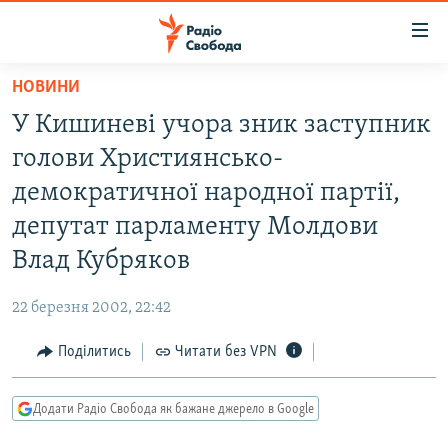
Доступність
посилання
Перейти
НОВИНИ
до
РАДІО СВОБОДА – 70 РОКІВ
У Кишиневі учора зник заступник
основного
ВСЕ ЗА ДОБУ
матеріалу
голови Християнсько-
СТАТТІ
Перейти
демократичної народної партії,
до
ВІЙНА
ПОЛІТИКА
депутат парламенту Молдови
основної
РОСІЙСЬКА «ФІЛЬТРАЦІЯ»
ЕКОНОМІКА
навігації
Влад Кубряков
Перейти
ДОНБАС.РЕАЛІЇ
СУСПІЛЬСТВО
до
22 березня 2002, 22:42
КРИМ.РЕАЛІЇ
КУЛЬТУРА
пошуку
Поділитись
Читати без VPN
ТИ ЯК?
СПОРТ
СХЕМИ
УКРАЇНА
Додати Радіо Свобода як бажане джерело в Google
ПРИАЗОВ’Я
СВІТ