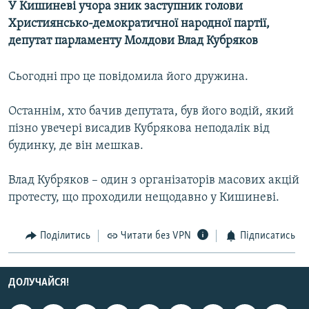
У Кишиневі учора зник заступник голови
КИТАЙ.ВИКЛИКИ
Християнсько-демократичної народної партії,
МУЛЬТИМЕДІА
депутат парламенту Молдови Влад Кубряков
ФОТО
Сьогодні про це повідомила його дружина.
СПЕЦПРОЄКТИ
Останнім, хто бачив депутата, був його водій, який
ПОДКАСТИ
пізно увечері висадив Кубрякова неподалік від
будинку, де він мешкав.
КРИМ РЕАЛІЇ
РУС
Влад Кубряков – один з організаторів масових акцій
УКР
протесту, що проходили нещодавно у Кишиневі.
КТАТ
Поділитись
Читати без VPN
Підписатись
ДОЛУЧАЙСЯ!
ДОЛУЧАЙСЯ!