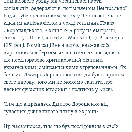
Тимчасового уряду від української партії
соціалістів-федералістів, потім членом Центральної
Ради, губернським комісаром у Чернігові і чи не
єдиним націоналістом в уряді гетьмана Павла
Скоропадського. З кінця 1919 року на еміграції,
спочатку в Празі, а потім в Мюнхені, де й помер в
1951 році. В еміграційний період вважав себе
виразником ліберальних політичних поглядів, за
що неодноразово критикований різними
українськими емігрантськими угрупованнями. Як
бачимо, Дмитро Дорошенко завжди був патріотом
свого народу, чого ми не можемо сказати про
деяких сучасних істориків і політиків у Києві.
Чим ще відрізнявся Дмитро Дорошенко від
сучасних діячів такого плану в Україні?
Ну, насамперед, тим що був послідовним у своїх