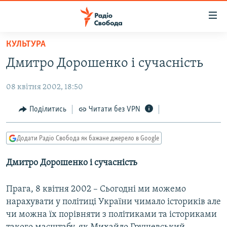
Доступність
посилання
Перейти
КУЛЬТУРА
до
РАДІО СВОБОДА – 70 РОКІВ
Дмитро Дорошенко і сучасність
основного
ВСЕ ЗА ДОБУ
матеріалу
08 квітня 2002, 18:50
СТАТТІ
Перейти
до
ВІЙНА
ПОЛІТИКА
Поділитись
Читати без VPN
основної
РОСІЙСЬКА «ФІЛЬТРАЦІЯ»
ЕКОНОМІКА
навігації
Додати Радіо Свобода як бажане джерело в Google
Перейти
ДОНБАС.РЕАЛІЇ
СУСПІЛЬСТВО
до
Дмитро Дорошенко і сучасність
КРИМ.РЕАЛІЇ
КУЛЬТУРА
пошуку
ТИ ЯК?
СПОРТ
Прага, 8 квітня 2002 – Сьогодні ми можемо
СХЕМИ
УКРАЇНА
нарахувати у політиці України чимало істориків але
чи можна їх порівняти з політиками та істориками
КИТАЙ.ВИКЛИКИ
СВІТ