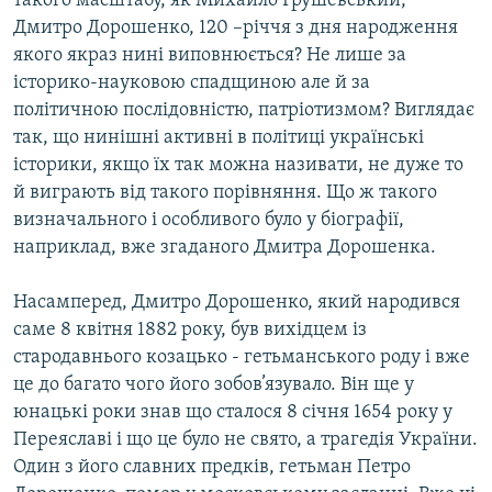
такого масштабу, як Михайло Грушевський,
МУЛЬТИМЕДІА
Дмитро Дорошенко, 120 –річчя з дня народження
якого якраз нині виповнюється? Не лише за
ФОТО
історико-науковою спадщиною але й за
СПЕЦПРОЄКТИ
політичною послідовністю, патріотизмом? Виглядає
так, що нинішні активні в політиці українські
ПОДКАСТИ
історики, якщо їх так можна називати, не дуже то
й виграють від такого порівняння. Що ж такого
КРИМ РЕАЛІЇ
визначального і особливого було у біографії,
РУС
наприклад, вже згаданого Дмитра Дорошенка.
УКР
Насамперед, Дмитро Дорошенко, який народився
КТАТ
саме 8 квітня 1882 року, був вихідцем із
стародавнього козацько - гетьманського роду і вже
ДОЛУЧАЙСЯ!
це до багато чого його зобов’язувало. Він ще у
юнацькі роки знав що сталося 8 січня 1654 року у
Переяславі і що це було не свято, а трагедія України.
Один з його славних предків, гетьман Петро