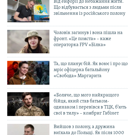
Від ейфорії до небажання жити.
Що відбувається з людьми після
звільнення із російського полону
Чоловік загинув і вона пішла на
фронт. «Це помста» – каже
операторка FPV «Білка»
Та, що планує бій. Як воює і про що
мріє офіцерка батальйону
«Свобода» Маргарита
«Боляче, що мого найкращого
бійця, який став батьком-
одинаком і перевівся в ТЦК, б’ють
свої в тилу» – комбриг Габінет
Вийшов з полону, а дружина
виїхала до Польщі. Як після 1000