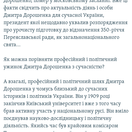
Дорошенко, помер у московському засланні. Вже ці
Усі сайти RFE/RL
факти свідчить про актуальність діянь і особи
Дмитра Дорошенка для сучасної України,
президент якої нещодавно ухвалив розпорядження
про урочисту підготовку до відзначення 350-річчя
Переяславської ради, як загальнонаціонального
свята...
Як можна порівняти професійний і політичний
ужинок Дмитра Дорошенка з сучасністю?
А взагалі, професійний і політичний шлях Дмитра
Дорошенка у чомусь близький до сучасних
істориків і політиків України. Він у 1909 році
закінчив Київський університет і вже з того часу
брав активну участь у національному русі. Він вміло
поєднував науково-дослідницьку і політичну
діяльність. Якийсь час був крайовим комісаром