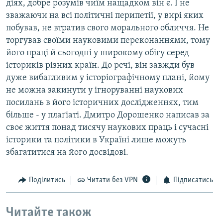
діях, добре розумів чиїм нащадком він є. І не
зважаючи на всі політичні перипетії, у вирі яких
побував, не втратив свого морального обличчя. Не
торгував своїми науковими переконаннями, тому
його праці й сьогодні у широкому обігу серед
істориків різних країн. До речі, він завжди був
дуже вибагливим у історіографічному плані, йому
не можна закинути у ігноруванні наукових
посилань в його історичних дослідженнях, тим
більше - у плаґіаті. Дмитро Дорошенко написав за
своє життя понад тисячу наукових праць і сучасні
історики та політики в Україні лише можуть
збагатитися на його досвідові.
Поділитись
Читати без VPN
Підписатись
Читайте також