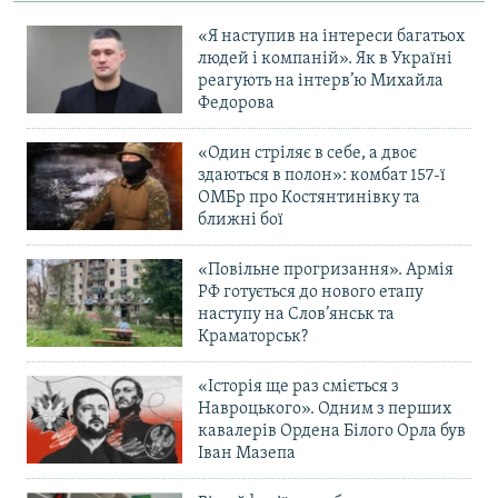
«Я наступив на інтереси багатьох
людей і компаній». Як в Україні
реагують на інтерв’ю Михайла
Федорова
«Один стріляє в себе, а двоє
здаються в полон»: комбат 157-ї
ОМБр про Костянтинівку та
ближні бої
«Повільне прогризання». Армія
РФ готується до нового етапу
наступу на Слов’янськ та
Краматорськ?
«Історія ще раз сміється з
Навроцького». Одним з перших
кавалерів Ордена Білого Орла був
Іван Мазепа