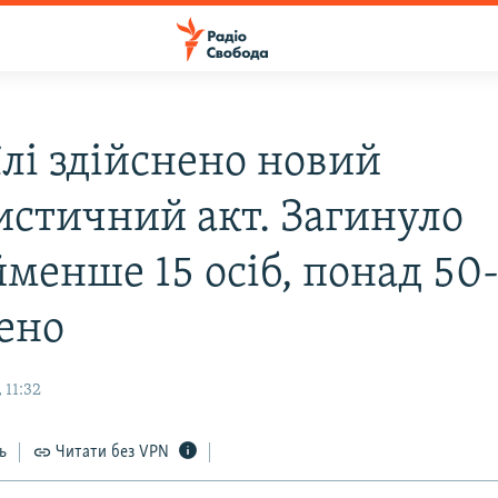
їлі здійснено новий
истичний акт. Загинуло
менше 15 осіб, понад 50-
ено
 11:32
ь
Читати без VPN