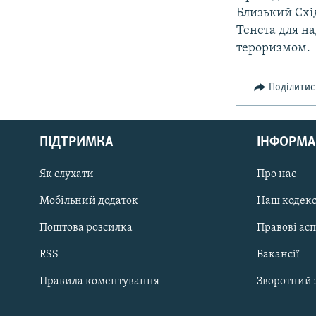
Близький Схі
Тенета для н
тероризмом.
Поділитис
КРИМ РЕАЛІЇ
РУС
ПІДТРИМКА
ІНФОРМА
УКР
КТАТ
Як слухати
Про нас
Мобільний додаток
Наш кодек
ДОЛУЧАЙСЯ!
Поштова розсилка
Правові ас
RSS
Вакансії
Правила коментування
Зворотний 
Усі сайти RFE/RL