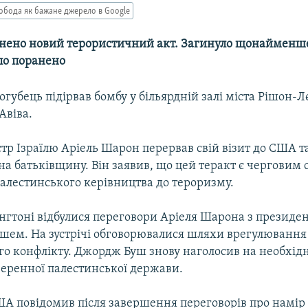
обода як бажане джерело в Google
йснено новий терористичний акт. Загинуло щонайменше 
ло поранено
губець підірвав бомбу у більярдній залі міста Рішон-Л
Авіва.
тр Ізраїлю Аріель Шарон перервав свій візит до США т
на батьківщину. Він заявив, що цей теракт є черговим
палестинського керівництва до тероризму.
нгтоні відбулися переговори Аріеля Шарона з презид
ем. На зустрічі обговорювалися шляхи врегулювання 
го конфлікту. Джордж Буш знову наголосив на необхідн
веренної палестинської держави.
А повідомив після завершення переговорів про намір 