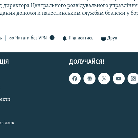
д директора Центрального розвідувального управлінн
адання допомоги палестинським службам безпеки у бор
ь
Читати без VPN
Підписатись
Друк
ЦІЯ
ДОЛУЧАЙСЯ!
с
пекти
зв'язок