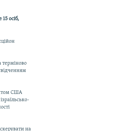
15 осіб,
єційон
а терміново
 свідченням
ентом США
ізраїльсько-
ості
скерувати на