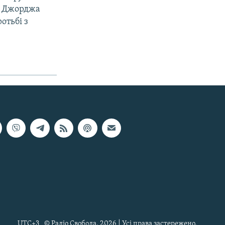
я Джорджа
отьбі з
UTC+3
© Радіо Свобода, 2026 | Усі права застережено.