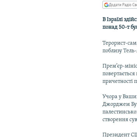
КИТАЙ.ВИКЛИКИ
Додати Радіо Св
МУЛЬТИМЕДІА
В Ізраїлі зді
ФОТО
понад 50-т бу
СПЕЦПРОЄКТИ
Терорист-само
ПОДКАСТИ
поблизу Тель-
Прем’єр-мініс
повертається 
причетності 
Учора у Ваши
Джорджем Буш
палестинсько
створення су
Президент СШ