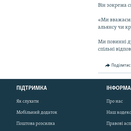
Він зокрема с
«Ми вважаємо
альянсу чи кр
Ми повинні ду
спільні відпов
Поділитис
КРИМ РЕАЛІЇ
РУС
ПІДТРИМКА
ІНФОРМА
УКР
КТАТ
Як слухати
Про нас
Мобільний додаток
Наш кодек
ДОЛУЧАЙСЯ!
Поштова розсилка
Правові ас