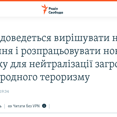
доведеться вирішувати н
ння і розпрацьовувати но
у для нейтралізації загр
родного тероризму
19:34
ь
Читати без VPN