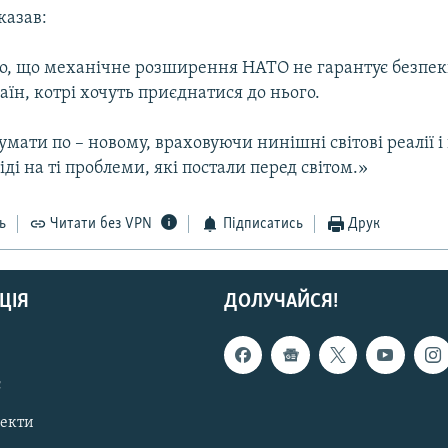
казав:
, що механічне розширення НАТО не гарантує безпек
аїн, котрі хочуть приєднатися до нього.
мати по – новому, враховуючи нинішні світові реалії 
іді на ті проблеми, які постали перед світом.»
ь
Читати без VPN
Підписатись
Друк
ЦІЯ
ДОЛУЧАЙСЯ!
с
пекти