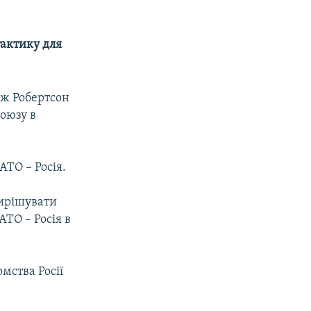
тактику для
дж Робертсон
Союзу в
АТО – Росія.
вирішувати
АТО – Росія в
омства Росії