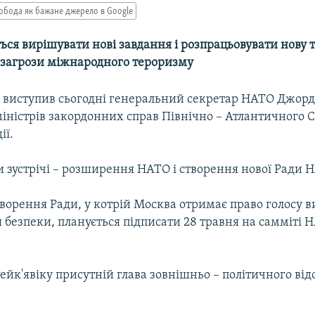
обода як бажане джерело в Google
ся вирішувати нові завдання і розпрацьовувати нову 
ї загрози міжнародного тероризму
ю виступив сьогодні генеральний секретар НАТО Джор
міністрів закордонних справ Північно – Атлантичного 
ії.
и зустрічі – розширення НАТО і створення нової Ради Н
творення Ради, у котрій Москва отримає право голосу 
 безпеки, планується підписати 28 травня на самміті Н
 Рейк'явіку присутній глава зовнішньо – політичного від