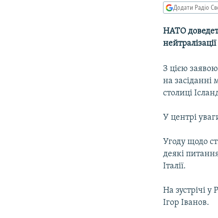
МУЛЬТИМЕДІА
Додати Радіо Св
ФОТО
НАТО доведеть
СПЕЦПРОЄКТИ
нейтралізаці
ПОДКАСТИ
З цією заяво
на засіданні 
столиці Ісланд
У центрі уваг
Угоду щодо с
деякі питання
Італії.
На зустрічі у
Ігор Іванов.