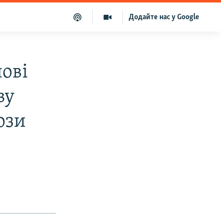
Додайте нас у Google
ові
ву
ози