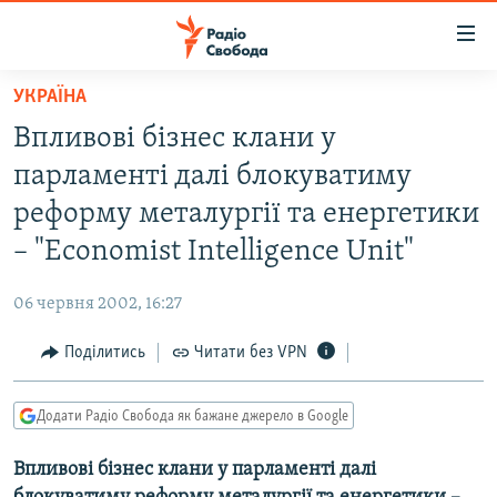
Доступність
посилання
Перейти
УКРАЇНА
до
РАДІО СВОБОДА – 70 РОКІВ
Впливові бізнес клани у
основного
ВСЕ ЗА ДОБУ
матеріалу
парламенті далі блокуватиму
СТАТТІ
Перейти
реформу металургії та енергетики
до
ВІЙНА
ПОЛІТИКА
– "Economist Intelligence Unit"
основної
РОСІЙСЬКА «ФІЛЬТРАЦІЯ»
ЕКОНОМІКА
навігації
06 червня 2002, 16:27
Перейти
ДОНБАС.РЕАЛІЇ
СУСПІЛЬСТВО
до
Поділитись
Читати без VPN
КРИМ.РЕАЛІЇ
КУЛЬТУРА
пошуку
ТИ ЯК?
СПОРТ
Додати Радіо Свобода як бажане джерело в Google
СХЕМИ
УКРАЇНА
Впливові бізнес клани у парламенті далі
КИТАЙ.ВИКЛИКИ
СВІТ