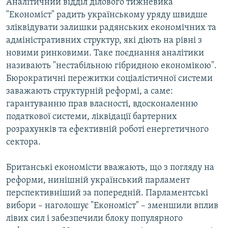
Аналітичний відділ ділового тижневика
Усі сайти RFE/RL
"Економіст" радить українському уряду швидше
зліквідувати залишки радянських економічних та
адміністративних структур, які діють на рівні з
новими ринковими. Таке поєднання аналітики
називають "нестабільною гібридною економікою".
Бюрократичні пережитки соціалістичної системи
заважають структурній реформі, а саме:
гарантуванню прав власності, вдосконаленню
податкової системи, ліквідації бартерних
розрахунків та ефективній роботі енергетичного
сектора.
Британські економісти вважають, що з погляду на
реформи, нинішній український парламент
перспективніший за попередній. Парламентські
вибори – наголошує "Економіст" – зменшили вплив
лівих сил і забезпечили блоку популярного