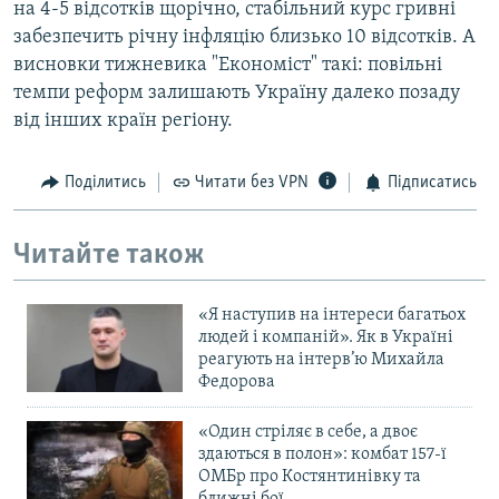
на 4-5 відсотків щорічно, стабільний курс гривні
забезпечить річну інфляцію близько 10 відсотків. А
висновки тижневика "Економіст" такі: повільні
темпи реформ залишають Україну далеко позаду
від інших країн регіону.
Поділитись
Читати без VPN
Підписатись
Читайте також
«Я наступив на інтереси багатьох
людей і компаній». Як в Україні
реагують на інтерв’ю Михайла
Федорова
«Один стріляє в себе, а двоє
здаються в полон»: комбат 157-ї
ОМБр про Костянтинівку та
ближні бої