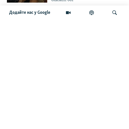
Додайте нас у Google
«Повільне прогризання». Армія
РФ готується до нового етапу
наступу на Слов’янськ та
Краматорськ?
Шукати
«Історія ще раз сміється з
Навроцького». Одним з перших
кавалерів Ордена Білого Орла був
Іван Мазепа
Від ейфорії до небажання жити.
Що відбувається з людьми після
звільнення із російського полону
Чоловік загинув і вона пішла на
фронт. «Це помста» – каже
операторка FPV «Білка»