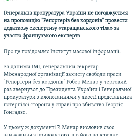
МУЛЬТИМЕДІА
Генеральна прокуратура України не погоджується
ФОТО
на пропозицію "Репортерів без кордонів" провести
СПЕЦПРОЄКТИ
додаткову експертизу «таращанського тіла» за
участю французького експерта
ПОДКАСТИ
Про це повідомляє Інститут масової інформації.
КРИМ РЕАЛІЇ
РУС
За даними ІМІ, генеральний секретар
УКР
Міжнародної організації захисту свободи преси
"Репортери без кордонів" Робер Менар у черговий
КТАТ
раз звернувся до Президента України і Генеральної
прокуратури з клопотаннями у якості представника
ДОЛУЧАЙСЯ!
потерпілої сторони у справі про вбивство Георгія
Гонгадзе.
У цьому ж документі Р. Менар висловив своє
здивування з приводу того, що його попереднє