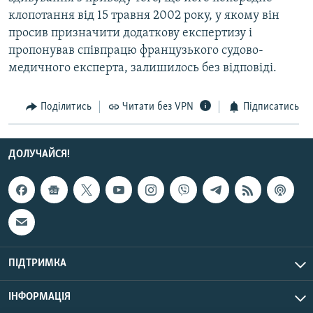
Усі сайти RFE/RL
клопотання від 15 травня 2002 року, у якому він
просив призначити додаткову експертизу і
пропонував співпрацю французького судово-
медичного експерта, залишилось без відповіді.
Поділитись
Читати без VPN
Підписатись
ДОЛУЧАЙСЯ!
ПІДТРИМКА
ІНФОРМАЦІЯ