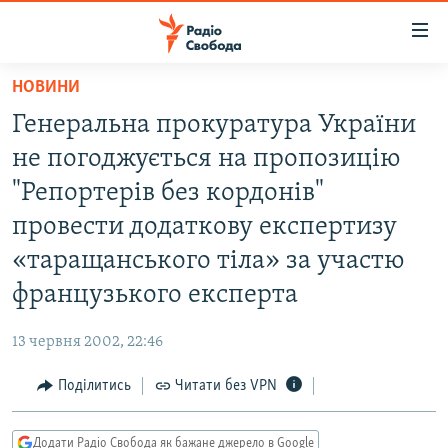
Доступність
посилання
Перейти
НОВИНИ
до
РАДІО СВОБОДА – 70 РОКІВ
Генеральна прокуратура України
основного
ВСЕ ЗА ДОБУ
матеріалу
не погоджується на пропозицію
СТАТТІ
Перейти
"Репортерів без кордонів"
до
ВІЙНА
ПОЛІТИКА
провести додаткову експертизу
основної
РОСІЙСЬКА «ФІЛЬТРАЦІЯ»
ЕКОНОМІКА
навігації
«таращанського тіла» за участю
Перейти
ДОНБАС.РЕАЛІЇ
СУСПІЛЬСТВО
французького експерта
до
КРИМ.РЕАЛІЇ
КУЛЬТУРА
пошуку
13 червня 2002, 22:46
ТИ ЯК?
СПОРТ
Поділитись
Читати без VPN
СХЕМИ
УКРАЇНА
КИТАЙ.ВИКЛИКИ
СВІТ
Додати Радіо Свобода як бажане джерело в Google