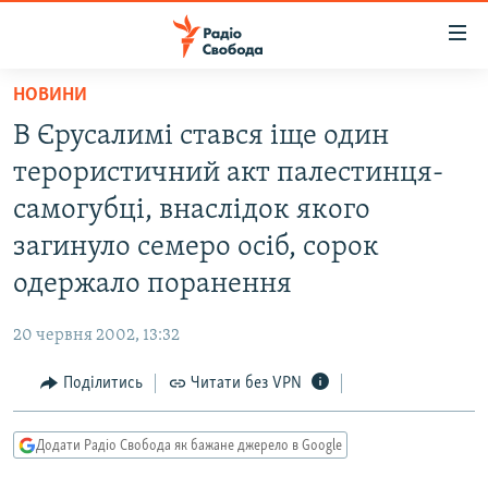
Доступність
посилання
Перейти
НОВИНИ
до
РАДІО СВОБОДА – 70 РОКІВ
В Єрусалимі стався іще один
основного
ВСЕ ЗА ДОБУ
матеріалу
терористичний акт палестинця-
СТАТТІ
Перейти
самогубці, внаслідок якого
до
ВІЙНА
ПОЛІТИКА
загинуло семеро осіб, сорок
основної
РОСІЙСЬКА «ФІЛЬТРАЦІЯ»
ЕКОНОМІКА
навігації
одержало поранення
Перейти
ДОНБАС.РЕАЛІЇ
СУСПІЛЬСТВО
до
20 червня 2002, 13:32
КРИМ.РЕАЛІЇ
КУЛЬТУРА
пошуку
Поділитись
Читати без VPN
ТИ ЯК?
СПОРТ
СХЕМИ
УКРАЇНА
Додати Радіо Свобода як бажане джерело в Google
КИТАЙ.ВИКЛИКИ
СВІТ