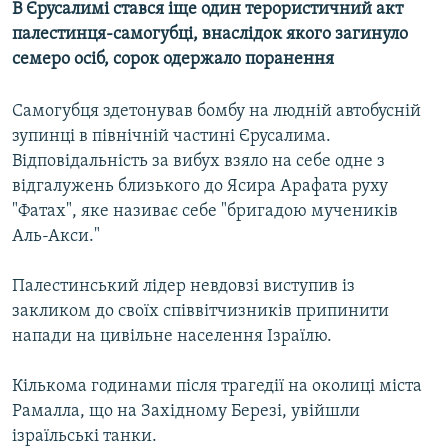
В Єрусалимі стався іще один терористичний акт
МУЛЬТИМЕДІА
палестинця-самогубці, внаслідок якого загинуло
ФОТО
семеро осіб, сорок одержало поранення
СПЕЦПРОЄКТИ
Самогубця здетонував бомбу на людній автобусній
ПОДКАСТИ
зупинці в північній частині Єрусалима.
Відповідальність за вибух взяло на себе одне з
КРИМ РЕАЛІЇ
відгалужень близького до Ясира Арафата руху
РУС
"Фатах", яке називає себе "бригадою мучеників
Аль-Акси."
УКР
КТАТ
Палестинський лідер невдовзі виступив із
закликом до своїх співвітчизників припинити
ДОЛУЧАЙСЯ!
напади на цивільне населення Ізраїлю.
Кількома годинами після трагедії на околиці міста
Рамалла, що на Західному Березі, увійшли
ізраїльські танки.