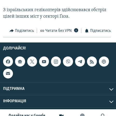
Усі сайти RFE/RL
З ізраїльських гелікоптерів здійснювався обстріл
цілей інших міст у секторі Ґаза.
Поділитись
Читати без VPN
Підписатись
ДОЛУЧАЙСЯ!
ПІДТРИМКА
ІНФОРМАЦІЯ
UTC+3
© Радіо Свобода, 2026 | Усі права застережено.
Додайте нас у Google