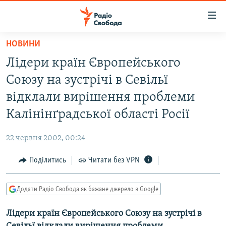
Доступність
посилання
Перейти
НОВИНИ
до
РАДІО СВОБОДА – 70 РОКІВ
Лідери країн Європейського
основного
ВСЕ ЗА ДОБУ
матеріалу
Союзу на зустрічі в Севільї
СТАТТІ
Перейти
відклали вирішення проблеми
до
ВІЙНА
ПОЛІТИКА
Калінінґрадської області Росії
основної
РОСІЙСЬКА «ФІЛЬТРАЦІЯ»
ЕКОНОМІКА
навігації
22 червня 2002, 00:24
Перейти
ДОНБАС.РЕАЛІЇ
СУСПІЛЬСТВО
до
Поділитись
Читати без VPN
КРИМ.РЕАЛІЇ
КУЛЬТУРА
пошуку
ТИ ЯК?
СПОРТ
Додати Радіо Свобода як бажане джерело в Google
СХЕМИ
УКРАЇНА
Лідери країн Європейського Союзу на зустрічі в
ПРИАЗОВ’Я
СВІТ