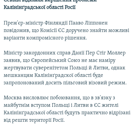
Севільї відклали вирішення проблеми
КИТАЙ.ВИКЛИКИ
Калінінґрадської області Росії
МУЛЬТИМЕДІА
Прем'єр-міністр Фінляндії Пааво Ліппонен
ФОТО
повідомив, що Комісії ЄС доручено знайти можливі
СПЕЦПРОЄКТИ
варіанти компромісного рішення.
ПОДКАСТИ
Міністр закордонних справ Данії Пер Стіг Моллер
заявив, що Європейський Союз не має наміру
КРИМ РЕАЛІЇ
жертвувати суверенітетом Польщі й Литви, однак
РУС
мешканцям Калінінґрадскої області буде
запропонований досить пільговий візовий режим.
УКР
КТАТ
Москва висловлює побоювання, що в зв'язку з
майбутнім вступом Польщі і Литви в ЄС жителі
ДОЛУЧАЙСЯ!
Калінінґрадської області будуть практично відрізані
від решти території Росії.