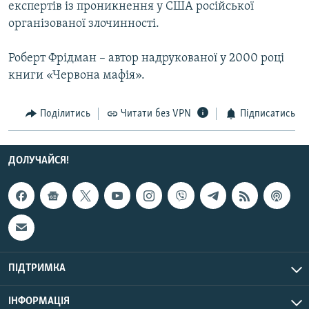
експертів із проникнення у США російської
МУЛЬТИМЕДІА
організованої злочинності.
ФОТО
Роберт Фрідман – автор надрукованої у 2000 році
СПЕЦПРОЄКТИ
книги «Червона мафія».
ПОДКАСТИ
Поділитись
Читати без VPN
Підписатись
КРИМ РЕАЛІЇ
РУС
ДОЛУЧАЙСЯ!
УКР
КТАТ
ДОЛУЧАЙСЯ!
ПІДТРИМКА
ІНФОРМАЦІЯ