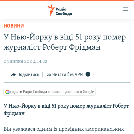
Доступність
посилання
Перейти
НОВИНИ
до
РАДІО СВОБОДА – 70 РОКІВ
У Нью-Йорку в віці 51 року помер
основного
ВСЕ ЗА ДОБУ
матеріалу
журналіст Роберт Фрідман
СТАТТІ
Перейти
до
04 липня 2002, 14:32
ВІЙНА
ПОЛІТИКА
основної
РОСІЙСЬКА «ФІЛЬТРАЦІЯ»
Поділитись
Читати без VPN
ЕКОНОМІКА
навігації
Перейти
ДОНБАС.РЕАЛІЇ
СУСПІЛЬСТВО
до
Додати Радіо Свобода як бажане джерело в Google
КРИМ.РЕАЛІЇ
КУЛЬТУРА
пошуку
У Нью-Йорку в віці 51 року помер журналіст Роберт
ТИ ЯК?
СПОРТ
Фрідман
СХЕМИ
УКРАЇНА
КИТАЙ.ВИКЛИКИ
Він уважався одним із провідних американських
СВІТ