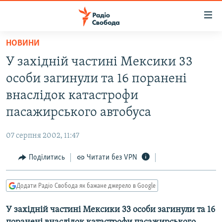
Доступність
посилання
Перейти
НОВИНИ
до
РАДІО СВОБОДА – 70 РОКІВ
У західній частині Мексики 33
основного
ВСЕ ЗА ДОБУ
матеріалу
особи загинули та 16 поранені
СТАТТІ
Перейти
внаслідок катастрофи
до
ВІЙНА
ПОЛІТИКА
пасажирського автобуса
основної
РОСІЙСЬКА «ФІЛЬТРАЦІЯ»
ЕКОНОМІКА
навігації
07 серпня 2002, 11:47
Перейти
ДОНБАС.РЕАЛІЇ
СУСПІЛЬСТВО
до
Поділитись
Читати без VPN
КРИМ.РЕАЛІЇ
КУЛЬТУРА
пошуку
ТИ ЯК?
СПОРТ
Додати Радіо Свобода як бажане джерело в Google
СХЕМИ
УКРАЇНА
У західній частині Мексики 33 особи загинули та 16
ПРИАЗОВ’Я
СВІТ