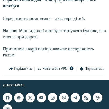
поранені внаслідок катастрофи пасажирського
КИТАЙ.ВИКЛИКИ
автобуса
МУЛЬТИМЕДІА
Серед жертв автонегоди – десятеро дітей.
ФОТО
СПЕЦПРОЄКТИ
На повній швидкості автобус зіткнувся з будкою, яка
стояла при дорозі.
ПОДКАСТИ
Причиною аварії поліція вважає несправність
КРИМ РЕАЛІЇ
гальм.
РУС
УКР
Поділитись
Читати без VPN
Підписатись
КТАТ
ДОЛУЧАЙСЯ!
ДОЛУЧАЙСЯ!